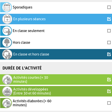
Sporadiques
En plusieurs séances
En classe seulement
Hors classe
En classe et hors classe
DURÉE DE L'ACTIVITÉ
Activités courtes (< 30
minutes)
Activités développées
(Entre 30 et 60 minutes)
Activités élaborées (> 60
minutes)