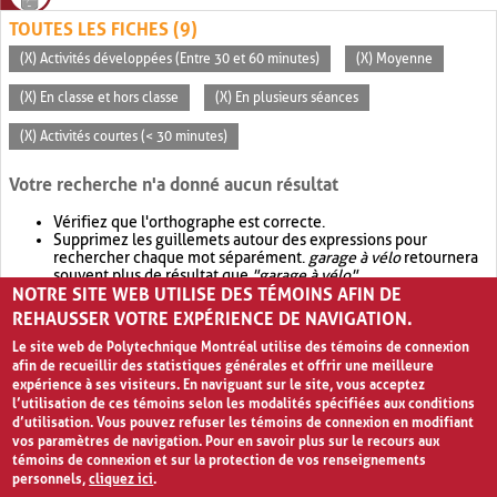
TOUTES LES FICHES (9)
(X) Activités développées (Entre 30 et 60 minutes)
(X) Moyenne
(X) En classe et hors classe
(X) En plusieurs séances
(X) Activités courtes (< 30 minutes)
Votre recherche n'a donné aucun résultat
Vérifiez que l'orthographe est correcte.
Supprimez les guillemets autour des expressions pour
rechercher chaque mot séparément.
garage à vélo
retournera
souvent plus de résultat que
"garage à vélo"
.
NOTRE SITE WEB UTILISE DES TÉMOINS AFIN DE
Envisagez d'élargir votre recherche avec
OR
.
garage OR vélo
retournera souvent plus de résultat que
garage à vélo
.
REHAUSSER VOTRE EXPÉRIENCE DE NAVIGATION.
Le site web de Polytechnique Montréal utilise des témoins de connexion
afin de recueillir des statistiques générales et offrir une meilleure
expérience à ses visiteurs. En naviguant sur le site, vous acceptez
l’utilisation de ces témoins selon les modalités spécifiées aux conditions
d’utilisation. Vous pouvez refuser les témoins de connexion en modifiant
vos paramètres de navigation. Pour en savoir plus sur le recours aux
témoins de connexion et sur la protection de vos renseignements
personnels,
cliquez ici
.
Avis de confidentialité et conditions d’utilisation