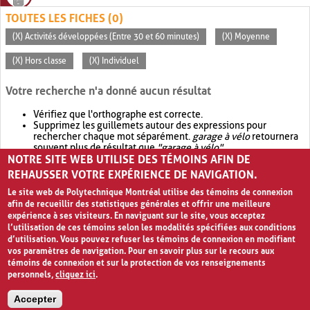
TOUTES LES FICHES (0)
(X) Activités développées (Entre 30 et 60 minutes)
(X) Moyenne
(X) Hors classe
(X) Individuel
Votre recherche n'a donné aucun résultat
Vérifiez que l'orthographe est correcte.
Supprimez les guillemets autour des expressions pour
rechercher chaque mot séparément.
garage à vélo
retournera
souvent plus de résultat que
"garage à vélo"
.
NOTRE SITE WEB UTILISE DES TÉMOINS AFIN DE
Envisagez d'élargir votre recherche avec
OR
.
garage OR vélo
retournera souvent plus de résultat que
garage à vélo
.
REHAUSSER VOTRE EXPÉRIENCE DE NAVIGATION.
Le site web de Polytechnique Montréal utilise des témoins de connexion
afin de recueillir des statistiques générales et offrir une meilleure
expérience à ses visiteurs. En naviguant sur le site, vous acceptez
l’utilisation de ces témoins selon les modalités spécifiées aux conditions
d’utilisation. Vous pouvez refuser les témoins de connexion en modifiant
vos paramètres de navigation. Pour en savoir plus sur le recours aux
témoins de connexion et sur la protection de vos renseignements
personnels,
cliquez ici
.
Avis de confidentialité et conditions d’utilisation
Accepter