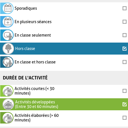
Sporadiques
En plusieurs séances
En classe seulement
Hors classe
En classe et hors classe
DURÉE DE L'ACTIVITÉ
Activités courtes (< 30
minutes)
Activités développées
(Entre 30 et 60 minutes)
Activités élaborées (> 60
minutes)