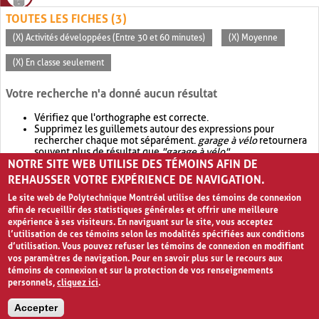
TOUTES LES FICHES (3)
(X) Activités développées (Entre 30 et 60 minutes)
(X) Moyenne
(X) En classe seulement
Votre recherche n'a donné aucun résultat
Vérifiez que l'orthographe est correcte.
Supprimez les guillemets autour des expressions pour
rechercher chaque mot séparément.
garage à vélo
retournera
souvent plus de résultat que
"garage à vélo"
.
NOTRE SITE WEB UTILISE DES TÉMOINS AFIN DE
Envisagez d'élargir votre recherche avec
OR
.
garage OR vélo
retournera souvent plus de résultat que
garage à vélo
.
REHAUSSER VOTRE EXPÉRIENCE DE NAVIGATION.
Le site web de Polytechnique Montréal utilise des témoins de connexion
afin de recueillir des statistiques générales et offrir une meilleure
expérience à ses visiteurs. En naviguant sur le site, vous acceptez
l’utilisation de ces témoins selon les modalités spécifiées aux conditions
d’utilisation. Vous pouvez refuser les témoins de connexion en modifiant
vos paramètres de navigation. Pour en savoir plus sur le recours aux
témoins de connexion et sur la protection de vos renseignements
personnels,
cliquez ici
.
Avis de confidentialité et conditions d’utilisation
Accepter