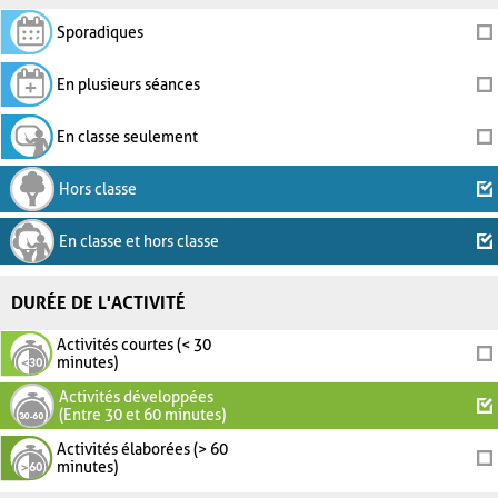
Sporadiques
En plusieurs séances
En classe seulement
Hors classe
En classe et hors classe
DURÉE DE L'ACTIVITÉ
Activités courtes (< 30
minutes)
Activités développées
(Entre 30 et 60 minutes)
Activités élaborées (> 60
minutes)