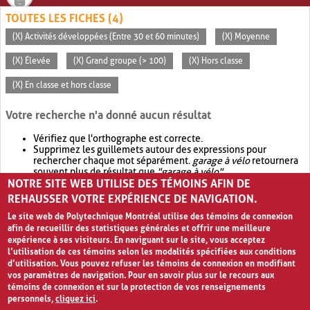
TOUTES LES FICHES (4)
(X) Activités développées (Entre 30 et 60 minutes)
(X) Moyenne
(X) Élevée
(X) Grand groupe (> 100)
(X) Hors classe
(X) En classe et hors classe
Votre recherche n'a donné aucun résultat
Vérifiez que l'orthographe est correcte.
Supprimez les guillemets autour des expressions pour
rechercher chaque mot séparément.
garage à vélo
retournera
souvent plus de résultat que
"garage à vélo"
.
NOTRE SITE WEB UTILISE DES TÉMOINS AFIN DE
Envisagez d'élargir votre recherche avec
OR
.
garage OR vélo
retournera souvent plus de résultat que
garage à vélo
.
REHAUSSER VOTRE EXPÉRIENCE DE NAVIGATION.
Le site web de Polytechnique Montréal utilise des témoins de connexion
afin de recueillir des statistiques générales et offrir une meilleure
expérience à ses visiteurs. En naviguant sur le site, vous acceptez
l’utilisation de ces témoins selon les modalités spécifiées aux conditions
d’utilisation. Vous pouvez refuser les témoins de connexion en modifiant
vos paramètres de navigation. Pour en savoir plus sur le recours aux
témoins de connexion et sur la protection de vos renseignements
personnels,
cliquez ici
.
Avis de confidentialité et conditions d’utilisation