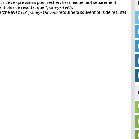
our des expressions pour rechercher chaque mot séparément.
nt plus de résultat que
"garage à vélo"
.
herche avec
OR
.
garage OR vélo
retournera souvent plus de résultat