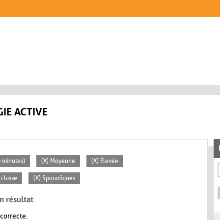
IE ACTIVE
0 minutes)
(X) Moyenne
(X) Élevée
 classe
(X) Sporadiques
n résultat
 correcte.