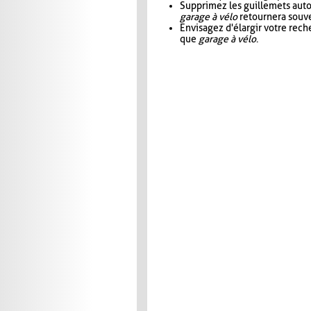
Supprimez les guillemets aut
garage à vélo
retournera souve
Envisagez d'élargir votre rec
que
garage à vélo
.