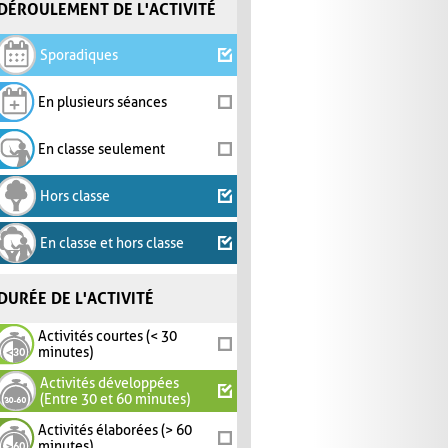
DÉROULEMENT DE L'ACTIVITÉ
Sporadiques
En plusieurs séances
En classe seulement
Hors classe
En classe et hors classe
DURÉE DE L'ACTIVITÉ
Activités courtes (< 30
minutes)
Activités développées
(Entre 30 et 60 minutes)
Activités élaborées (> 60
minutes)