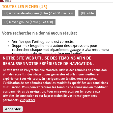
TOUTES LES FICHES (13)
(X) Activités développées (Entre 30 et 60 minutes)
(X) Faible
(X) Moyen groupe (entre 30 et 100)
Votre recherche n'a donné aucun résultat
Vérifiez que l'orthographe est correcte.
Supprimez les guillemets autour des expressions pour
rechercher chaque mot séparément.
garage à vélo
retournera
souvent plus de résultat que
"garage à vélo"
.
NOTRE SITE WEB UTILISE DES TÉMOINS AFIN DE
Envisagez d'élargir votre recherche avec
OR
.
garage OR vélo
retournera souvent plus de résultat que
garage à vélo
.
REHAUSSER VOTRE EXPÉRIENCE DE NAVIGATION.
Le site web de Polytechnique Montréal utilise des témoins de connexion
afin de recueillir des statistiques générales et offrir une meilleure
expérience à ses visiteurs. En naviguant sur le site, vous acceptez
l’utilisation de ces témoins selon les modalités spécifiées aux conditions
d’utilisation. Vous pouvez refuser les témoins de connexion en modifiant
vos paramètres de navigation. Pour en savoir plus sur le recours aux
témoins de connexion et sur la protection de vos renseignements
personnels,
cliquez ici
.
Avis de confidentialité et conditions d’utilisation
Accepter