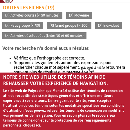
TOUTES LES FICHES (19)
(X) Activités courtes (< 30 minutes)
(X) Moyenne
(X) Petit groupe (< 30)
(X) Grand groupe (> 100)
(X) Individuel
(X) Activités développées (Entre 30 et 60 minutes)
Votre recherche n'a donné aucun résultat
Vérifiez que l'orthographe est correcte.
Supprimez les guillemets autour des expressions pour
rechercher chaque mot séparément.
garage à vélo
retournera
souvent plus de résultat que
"garage à vélo"
.
NOTRE SITE WEB UTILISE DES TÉMOINS AFIN DE
Envisagez d'élargir votre recherche avec
OR
.
garage OR vélo
retournera souvent plus de résultat que
garage à vélo
.
REHAUSSER VOTRE EXPÉRIENCE DE NAVIGATION.
Le site web de Polytechnique Montréal utilise des témoins de connexion
afin de recueillir des statistiques générales et offrir une meilleure
expérience à ses visiteurs. En naviguant sur le site, vous acceptez
l’utilisation de ces témoins selon les modalités spécifiées aux conditions
d’utilisation. Vous pouvez refuser les témoins de connexion en modifiant
vos paramètres de navigation. Pour en savoir plus sur le recours aux
témoins de connexion et sur la protection de vos renseignements
personnels,
cliquez ici
.
Avis de confidentialité et conditions d’utilisation