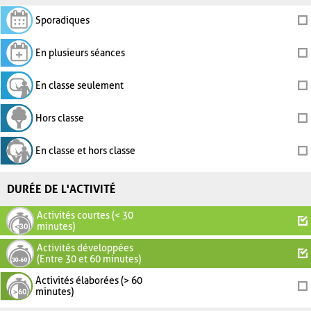
Sporadiques
En plusieurs séances
En classe seulement
Hors classe
En classe et hors classe
DURÉE DE L'ACTIVITÉ
Activités courtes (< 30
minutes)
Activités développées
(Entre 30 et 60 minutes)
Activités élaborées (> 60
minutes)