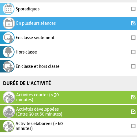
Sporadiques
En plusieurs séances
En classe seulement
Hors classe
En classe et hors classe
DURÉE DE L'ACTIVITÉ
Activités courtes (< 30
minutes)
Activités développées
(Entre 30 et 60 minutes)
Activités élaborées (> 60
minutes)