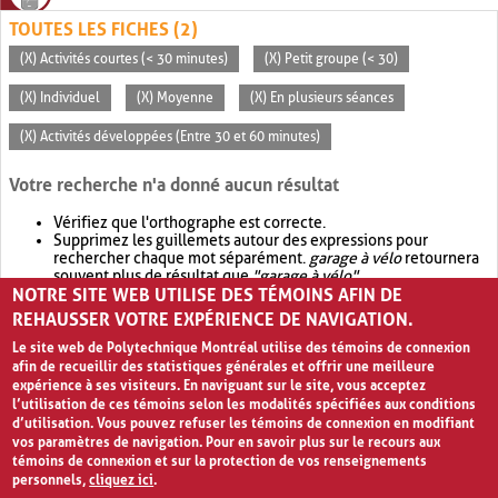
TOUTES LES FICHES (2)
(X) Activités courtes (< 30 minutes)
(X) Petit groupe (< 30)
(X) Individuel
(X) Moyenne
(X) En plusieurs séances
(X) Activités développées (Entre 30 et 60 minutes)
Votre recherche n'a donné aucun résultat
Vérifiez que l'orthographe est correcte.
Supprimez les guillemets autour des expressions pour
rechercher chaque mot séparément.
garage à vélo
retournera
souvent plus de résultat que
"garage à vélo"
.
NOTRE SITE WEB UTILISE DES TÉMOINS AFIN DE
Envisagez d'élargir votre recherche avec
OR
.
garage OR vélo
retournera souvent plus de résultat que
garage à vélo
.
REHAUSSER VOTRE EXPÉRIENCE DE NAVIGATION.
Le site web de Polytechnique Montréal utilise des témoins de connexion
afin de recueillir des statistiques générales et offrir une meilleure
expérience à ses visiteurs. En naviguant sur le site, vous acceptez
l’utilisation de ces témoins selon les modalités spécifiées aux conditions
d’utilisation. Vous pouvez refuser les témoins de connexion en modifiant
vos paramètres de navigation. Pour en savoir plus sur le recours aux
témoins de connexion et sur la protection de vos renseignements
personnels,
cliquez ici
.
Avis de confidentialité et conditions d’utilisation