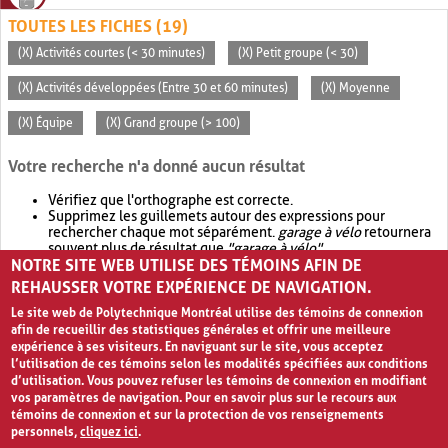
TOUTES LES FICHES (19)
(X) Activités courtes (< 30 minutes)
(X) Petit groupe (< 30)
(X) Activités développées (Entre 30 et 60 minutes)
(X) Moyenne
(X) Équipe
(X) Grand groupe (> 100)
Votre recherche n'a donné aucun résultat
Vérifiez que l'orthographe est correcte.
Supprimez les guillemets autour des expressions pour
rechercher chaque mot séparément.
garage à vélo
retournera
souvent plus de résultat que
"garage à vélo"
.
NOTRE SITE WEB UTILISE DES TÉMOINS AFIN DE
Envisagez d'élargir votre recherche avec
OR
.
garage OR vélo
retournera souvent plus de résultat que
garage à vélo
.
REHAUSSER VOTRE EXPÉRIENCE DE NAVIGATION.
Le site web de Polytechnique Montréal utilise des témoins de connexion
afin de recueillir des statistiques générales et offrir une meilleure
expérience à ses visiteurs. En naviguant sur le site, vous acceptez
l’utilisation de ces témoins selon les modalités spécifiées aux conditions
d’utilisation. Vous pouvez refuser les témoins de connexion en modifiant
vos paramètres de navigation. Pour en savoir plus sur le recours aux
témoins de connexion et sur la protection de vos renseignements
personnels,
cliquez ici
.
Avis de confidentialité et conditions d’utilisation