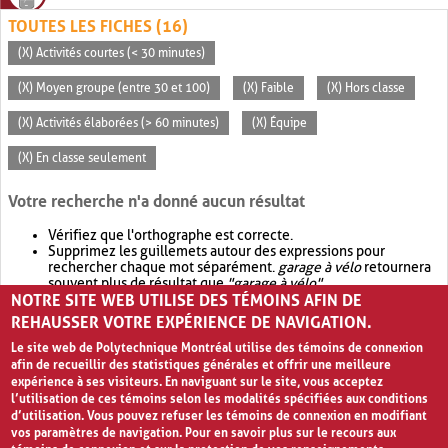
TOUTES LES FICHES (16)
(X) Activités courtes (< 30 minutes)
(X) Moyen groupe (entre 30 et 100)
(X) Faible
(X) Hors classe
(X) Activités élaborées (> 60 minutes)
(X) Équipe
(X) En classe seulement
Votre recherche n'a donné aucun résultat
Vérifiez que l'orthographe est correcte.
Supprimez les guillemets autour des expressions pour
rechercher chaque mot séparément.
garage à vélo
retournera
souvent plus de résultat que
"garage à vélo"
.
NOTRE SITE WEB UTILISE DES TÉMOINS AFIN DE
Envisagez d'élargir votre recherche avec
OR
.
garage OR vélo
retournera souvent plus de résultat que
garage à vélo
.
REHAUSSER VOTRE EXPÉRIENCE DE NAVIGATION.
Le site web de Polytechnique Montréal utilise des témoins de connexion
afin de recueillir des statistiques générales et offrir une meilleure
expérience à ses visiteurs. En naviguant sur le site, vous acceptez
l’utilisation de ces témoins selon les modalités spécifiées aux conditions
d’utilisation. Vous pouvez refuser les témoins de connexion en modifiant
vos paramètres de navigation. Pour en savoir plus sur le recours aux