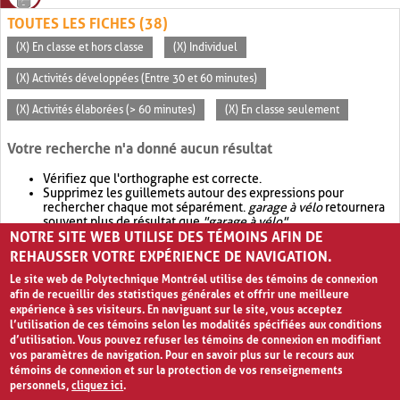
TOUTES LES FICHES (38)
(X) En classe et hors classe
(X) Individuel
(X) Activités développées (Entre 30 et 60 minutes)
(X) Activités élaborées (> 60 minutes)
(X) En classe seulement
Votre recherche n'a donné aucun résultat
Vérifiez que l'orthographe est correcte.
Supprimez les guillemets autour des expressions pour
rechercher chaque mot séparément.
garage à vélo
retournera
souvent plus de résultat que
"garage à vélo"
.
NOTRE SITE WEB UTILISE DES TÉMOINS AFIN DE
Envisagez d'élargir votre recherche avec
OR
.
garage OR vélo
retournera souvent plus de résultat que
garage à vélo
.
REHAUSSER VOTRE EXPÉRIENCE DE NAVIGATION.
Le site web de Polytechnique Montréal utilise des témoins de connexion
afin de recueillir des statistiques générales et offrir une meilleure
expérience à ses visiteurs. En naviguant sur le site, vous acceptez
l’utilisation de ces témoins selon les modalités spécifiées aux conditions
d’utilisation. Vous pouvez refuser les témoins de connexion en modifiant
vos paramètres de navigation. Pour en savoir plus sur le recours aux
témoins de connexion et sur la protection de vos renseignements
personnels,
cliquez ici
.
Avis de confidentialité et conditions d’utilisation