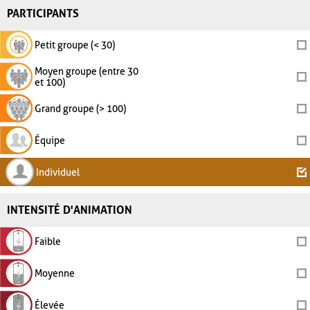
PARTICIPANTS
Petit groupe (< 30)
Moyen groupe (entre 30
et 100)
Grand groupe (> 100)
Équipe
Individuel
INTENSITÉ D'ANIMATION
Faible
Moyenne
Élevée