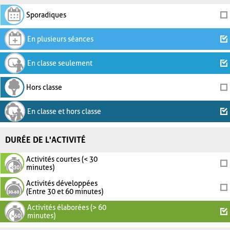
Sporadiques
En plusieurs séances
En classe seulement
Hors classe
En classe et hors classe
DURÉE DE L'ACTIVITÉ
Activités courtes (< 30
minutes)
Activités développées
(Entre 30 et 60 minutes)
Activités élaborées (> 60
minutes)