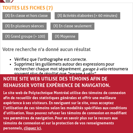
TOUTES LES FICHES (7)
(X) En classe et hors classe
(X) Activités élaborées (> 60 minutes)
(X) En plusieurs séances
(X) En classe seulement
(X) Grand groupe (> 100)
(X) Moyenne
Votre recherche n'a donné aucun résultat
Vérifiez que l'orthographe est correcte.
Supprimez les guillemets autour des expressions pour
rechercher chaque mot séparément.
garage à vélo
retournera
souvent plus de résultat que
"garage à vélo"
.
NOTRE SITE WEB UTILISE DES TÉMOINS AFIN DE
Envisagez d'élargir votre recherche avec
OR
.
garage OR vélo
retournera souvent plus de résultat que
garage à vélo
.
REHAUSSER VOTRE EXPÉRIENCE DE NAVIGATION.
Le site web de Polytechnique Montréal utilise des témoins de connexion
afin de recueillir des statistiques générales et offrir une meilleure
expérience à ses visiteurs. En naviguant sur le site, vous acceptez
l’utilisation de ces témoins selon les modalités spécifiées aux conditions
d’utilisation. Vous pouvez refuser les témoins de connexion en modifiant
vos paramètres de navigation. Pour en savoir plus sur le recours aux
témoins de connexion et sur la protection de vos renseignements
personnels,
cliquez ici
.
Avis de confidentialité et conditions d’utilisation