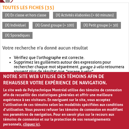
TOUTES LES FICHES (35)
(X) En classe et hors classe
(X) Activités élaborées (> 60 minutes)
(X) Individuel
(X) Grand groupe (> 100)
(X) Petit groupe (< 30)
(X) Sporadiques
Votre recherche n'a donné aucun résultat
Vérifiez que l'orthographe est correcte.
Supprimez les guillemets autour des expressions pour
rechercher chaque mot séparément.
garage à vélo
retournera
souvent plus de résultat que
"garage à vélo"
.
NOTRE SITE WEB UTILISE DES TÉMOINS AFIN DE
Envisagez d'élargir votre recherche avec
OR
.
garage OR vélo
retournera souvent plus de résultat que
garage à vélo
.
REHAUSSER VOTRE EXPÉRIENCE DE NAVIGATION.
Le site web de Polytechnique Montréal utilise des témoins de connexion
afin de recueillir des statistiques générales et offrir une meilleure
expérience à ses visiteurs. En naviguant sur le site, vous acceptez
l’utilisation de ces témoins selon les modalités spécifiées aux conditions
d’utilisation. Vous pouvez refuser les témoins de connexion en modifiant
vos paramètres de navigation. Pour en savoir plus sur le recours aux
témoins de connexion et sur la protection de vos renseignements
personnels,
cliquez ici
.
Avis de confidentialité et conditions d’utilisation