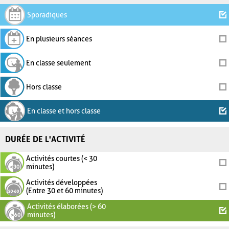
Sporadiques
En plusieurs séances
En classe seulement
Hors classe
En classe et hors classe
DURÉE DE L'ACTIVITÉ
Activités courtes (< 30
minutes)
Activités développées
(Entre 30 et 60 minutes)
Activités élaborées (> 60
minutes)