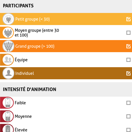
PARTICIPANTS
Petit groupe (< 30)
Moyen groupe (entre 30
et 100)
Grand groupe (> 100)
Équipe
Individuel
INTENSITÉ D'ANIMATION
Faible
Moyenne
Élevée