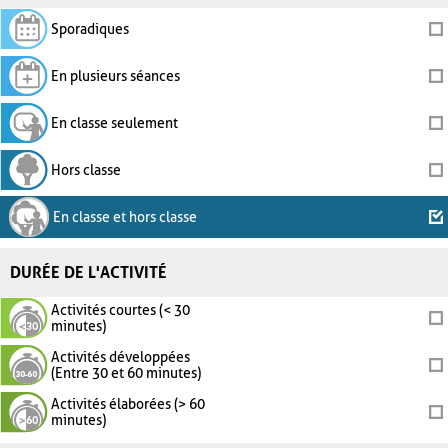
Sporadiques
En plusieurs séances
En classe seulement
Hors classe
En classe et hors classe
DURÉE DE L'ACTIVITÉ
Activités courtes (< 30
minutes)
Activités développées
(Entre 30 et 60 minutes)
Activités élaborées (> 60
minutes)