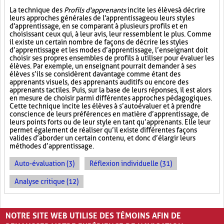
La technique des
Profils d'apprenants
incite les élèves à décrire
leurs approches générales de l'apprentissage ou leurs styles
d'apprentissage, en se comparant à plusieurs profils et en
choisissant ceux qui, à leur avis, leur ressemblent le plus. Comme
il existe un certain nombre de façons de décrire les styles
d’apprentissage et les modes d’apprentissage, l’enseignant doit
choisir ses propres ensembles de profils à utiliser pour évaluer les
élèves. Par exemple, un enseignant pourrait demander à ses
élèves s’ils se considèrent davantage comme étant des
apprenants visuels, des apprenants auditifs ou encore des
apprenants tactiles. Puis, sur la base de leurs réponses, il est alors
en mesure de choisir parmi différentes approches pédagogiques.
Cette technique incite les élèves à s’autoévaluer et à prendre
conscience de leurs préférences en matière d’apprentissage, de
leurs points forts ou de leur style en tant qu’apprenants. Elle leur
permet également de réaliser qu’il existe différentes façons
valides d’aborder un certain contenu, et donc d’élargir leurs
méthodes d’apprentissage.
Auto-évaluation (3)
Réflexion individuelle (31)
Analyse critique (12)
PAGES
NOTRE SITE WEB UTILISE DES TÉMOINS AFIN DE
«
‹
1
2
3