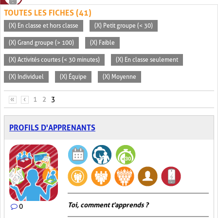
TOUTES LES FICHES (41)
(X) En classe et hors classe
(X) Petit groupe (< 30)
(X) Grand groupe (> 100)
(X) Faible
(X) Activités courtes (< 30 minutes)
(X) En classe seulement
(X) Individuel
(X) Équipe
(X) Moyenne
PAGES
«
‹
1
2
3
PROFILS D'APPRENANTS
Toi, comment t'apprends ?
0