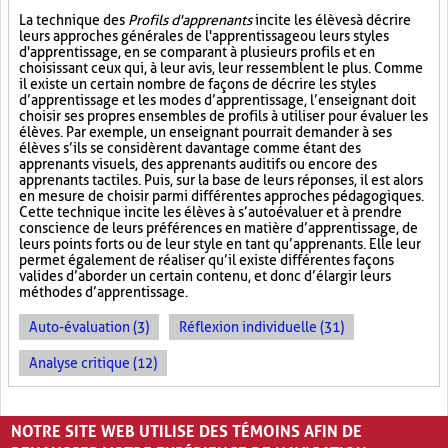
La technique des
Profils d'apprenants
incite les élèves à décrire
leurs approches générales de l'apprentissage ou leurs styles
d'apprentissage, en se comparant à plusieurs profils et en
choisissant ceux qui, à leur avis, leur ressemblent le plus. Comme
il existe un certain nombre de façons de décrire les styles
d’apprentissage et les modes d’apprentissage, l’enseignant doit
choisir ses propres ensembles de profils à utiliser pour évaluer les
élèves. Par exemple, un enseignant pourrait demander à ses
élèves s’ils se considèrent davantage comme étant des
apprenants visuels, des apprenants auditifs ou encore des
apprenants tactiles. Puis, sur la base de leurs réponses, il est alors
en mesure de choisir parmi différentes approches pédagogiques.
Cette technique incite les élèves à s’autoévaluer et à prendre
conscience de leurs préférences en matière d’apprentissage, de
leurs points forts ou de leur style en tant qu’apprenants. Elle leur
permet également de réaliser qu’il existe différentes façons
valides d’aborder un certain contenu, et donc d’élargir leurs
méthodes d’apprentissage.
Auto-évaluation (3)
Réflexion individuelle (31)
Analyse critique (12)
PAGES
NOTRE SITE WEB UTILISE DES TÉMOINS AFIN DE
«
‹
1
2
3