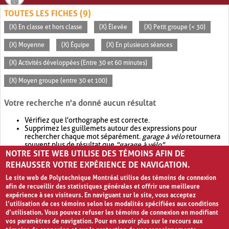
TOUTES LES FICHES (9)
(X) En classe et hors classe
(X) Élevée
(X) Petit groupe (< 30)
(X) Moyenne
(X) Équipe
(X) En plusieurs séances
(X) Activités développées (Entre 30 et 60 minutes)
(X) Moyen groupe (entre 30 et 100)
Votre recherche n'a donné aucun résultat
Vérifiez que l'orthographe est correcte.
Supprimez les guillemets autour des expressions pour
rechercher chaque mot séparément.
garage à vélo
retournera
souvent plus de résultat que
"garage à vélo"
.
NOTRE SITE WEB UTILISE DES TÉMOINS AFIN DE
Envisagez d'élargir votre recherche avec
OR
.
garage OR vélo
retournera souvent plus de résultat que
garage à vélo
.
REHAUSSER VOTRE EXPÉRIENCE DE NAVIGATION.
Le site web de Polytechnique Montréal utilise des témoins de connexion
afin de recueillir des statistiques générales et offrir une meilleure
expérience à ses visiteurs. En naviguant sur le site, vous acceptez
l’utilisation de ces témoins selon les modalités spécifiées aux conditions
d’utilisation. Vous pouvez refuser les témoins de connexion en modifiant
vos paramètres de navigation. Pour en savoir plus sur le recours aux