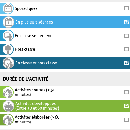
Sporadiques
En plusieurs séances
En classe seulement
Hors classe
En classe et hors classe
DURÉE DE L'ACTIVITÉ
Activités courtes (< 30
minutes)
Activités développées
(Entre 30 et 60 minutes)
Activités élaborées (> 60
minutes)