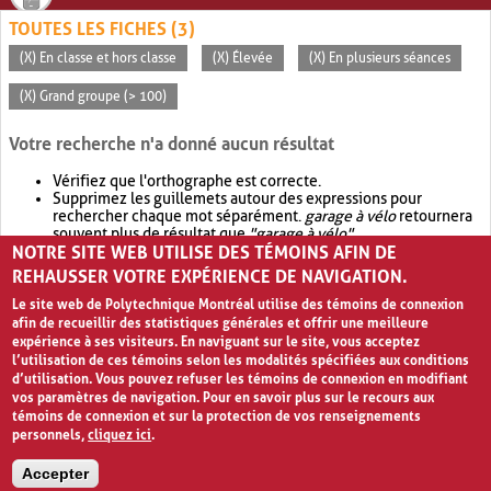
TOUTES LES FICHES (3)
(X) En classe et hors classe
(X) Élevée
(X) En plusieurs séances
(X) Grand groupe (> 100)
Votre recherche n'a donné aucun résultat
Vérifiez que l'orthographe est correcte.
Supprimez les guillemets autour des expressions pour
rechercher chaque mot séparément.
garage à vélo
retournera
souvent plus de résultat que
"garage à vélo"
.
NOTRE SITE WEB UTILISE DES TÉMOINS AFIN DE
Envisagez d'élargir votre recherche avec
OR
.
garage OR vélo
retournera souvent plus de résultat que
garage à vélo
.
REHAUSSER VOTRE EXPÉRIENCE DE NAVIGATION.
Le site web de Polytechnique Montréal utilise des témoins de connexion
afin de recueillir des statistiques générales et offrir une meilleure
expérience à ses visiteurs. En naviguant sur le site, vous acceptez
l’utilisation de ces témoins selon les modalités spécifiées aux conditions
d’utilisation. Vous pouvez refuser les témoins de connexion en modifiant
vos paramètres de navigation. Pour en savoir plus sur le recours aux
témoins de connexion et sur la protection de vos renseignements
personnels,
cliquez ici
.
Avis de confidentialité et conditions d’utilisation
Accepter