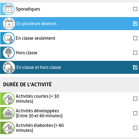
Sporadiques
En plusieurs séances
En classe seulement
Hors classe
En classe et hors classe
DURÉE DE L'ACTIVITÉ
Activités courtes (< 30
minutes)
Activités développées
(Entre 30 et 60 minutes)
Activités élaborées (> 60
minutes)