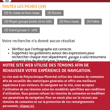
TOUTES LES FICHES (39)
(X) En classe et hors classe
(X) Élevée
(X) Moyen groupe (entre 30 et 100)
(X) Hors classe
(X) Faible
(X) Grand groupe (> 100)
Votre recherche n'a donné aucun résultat
Vérifiez que l'orthographe est correcte.
Supprimez les guillemets autour des expressions pour
rechercher chaque mot séparément.
garage à vélo
retournera
souvent plus de résultat que
"garage à vélo"
.
NOTRE SITE WEB UTILISE DES TÉMOINS AFIN DE
Envisagez d'élargir votre recherche avec
OR
.
garage OR vélo
retournera souvent plus de résultat que
garage à vélo
.
REHAUSSER VOTRE EXPÉRIENCE DE NAVIGATION.
Le site web de Polytechnique Montréal utilise des témoins de connexion
afin de recueillir des statistiques générales et offrir une meilleure
expérience à ses visiteurs. En naviguant sur le site, vous acceptez
l’utilisation de ces témoins selon les modalités spécifiées aux conditions
d’utilisation. Vous pouvez refuser les témoins de connexion en modifiant
vos paramètres de navigation. Pour en savoir plus sur le recours aux
témoins de connexion et sur la protection de vos renseignements
personnels,
cliquez ici
.
Avis de confidentialité et conditions d’utilisation