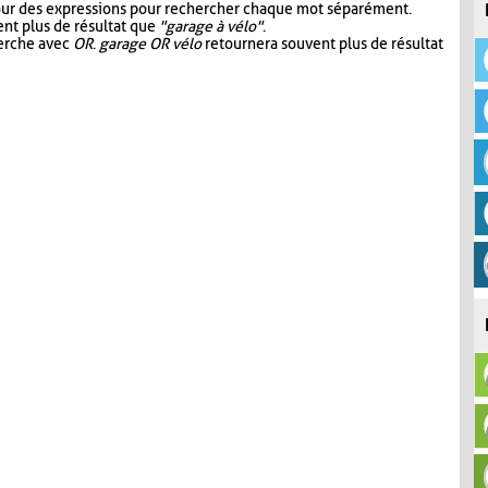
our des expressions pour rechercher chaque mot séparément.
nt plus de résultat que
"garage à vélo"
.
herche avec
OR
.
garage OR vélo
retournera souvent plus de résultat