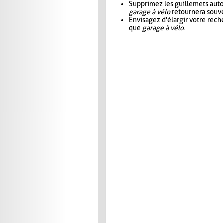
Supprimez les guillemets aut
garage à vélo
retournera souve
Envisagez d'élargir votre rec
que
garage à vélo
.