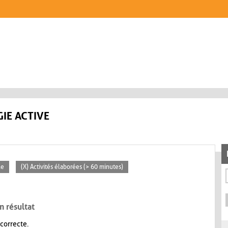
IE ACTIVE
le
(X) Activités élaborées (> 60 minutes)
n résultat
 correcte.