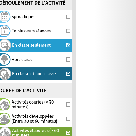
DÉROULEMENT DE L'ACTIVITÉ
Sporadiques
En plusieurs séances
En classe seulement
Hors classe
En classe et hors classe
DURÉE DE L'ACTIVITÉ
Activités courtes (< 30
minutes)
Activités développées
(Entre 30 et 60 minutes)
Activités élaborées (> 60
minutes)