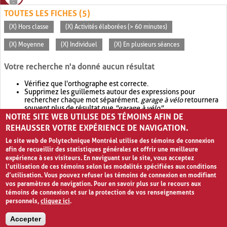
TOUTES LES FICHES (5)
(X) Hors classe
(X) Activités élaborées (> 60 minutes)
(X) Moyenne
(X) Individuel
(X) En plusieurs séances
Votre recherche n'a donné aucun résultat
Vérifiez que l'orthographe est correcte.
Supprimez les guillemets autour des expressions pour
rechercher chaque mot séparément.
garage à vélo
retournera
souvent plus de résultat que
"garage à vélo"
.
NOTRE SITE WEB UTILISE DES TÉMOINS AFIN DE
Envisagez d'élargir votre recherche avec
OR
.
garage OR vélo
retournera souvent plus de résultat que
garage à vélo
.
REHAUSSER VOTRE EXPÉRIENCE DE NAVIGATION.
Le site web de Polytechnique Montréal utilise des témoins de connexion
afin de recueillir des statistiques générales et offrir une meilleure
expérience à ses visiteurs. En naviguant sur le site, vous acceptez
l’utilisation de ces témoins selon les modalités spécifiées aux conditions
d’utilisation. Vous pouvez refuser les témoins de connexion en modifiant
vos paramètres de navigation. Pour en savoir plus sur le recours aux
témoins de connexion et sur la protection de vos renseignements
personnels,
cliquez ici
.
Avis de confidentialité et conditions d’utilisation
Accepter