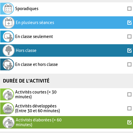
Sporadiques
En plusieurs séances
En classe seulement
Hors classe
En classe et hors classe
DURÉE DE L'ACTIVITÉ
Activités courtes (< 30
minutes)
Activités développées
(Entre 30 et 60 minutes)
Activités élaborées (> 60
minutes)