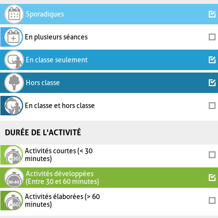
Sporadiques
En plusieurs séances
En classe seulement
Hors classe
En classe et hors classe
DURÉE DE L'ACTIVITÉ
Activités courtes (< 30
minutes)
Activités développées
(Entre 30 et 60 minutes)
Activités élaborées (> 60
minutes)