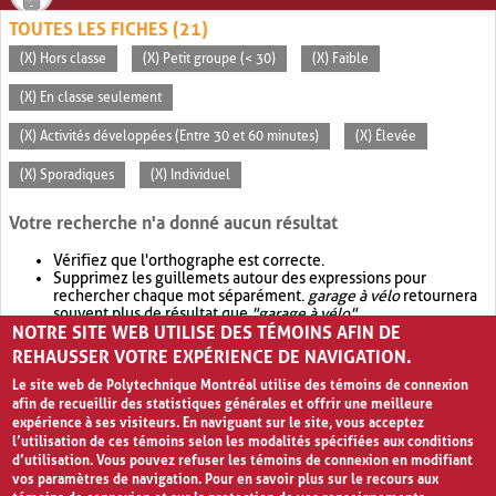
TOUTES LES FICHES (21)
(X) Hors classe
(X) Petit groupe (< 30)
(X) Faible
(X) En classe seulement
(X) Activités développées (Entre 30 et 60 minutes)
(X) Élevée
(X) Sporadiques
(X) Individuel
Votre recherche n'a donné aucun résultat
Vérifiez que l'orthographe est correcte.
Supprimez les guillemets autour des expressions pour
rechercher chaque mot séparément.
garage à vélo
retournera
souvent plus de résultat que
"garage à vélo"
.
NOTRE SITE WEB UTILISE DES TÉMOINS AFIN DE
Envisagez d'élargir votre recherche avec
OR
.
garage OR vélo
retournera souvent plus de résultat que
garage à vélo
.
REHAUSSER VOTRE EXPÉRIENCE DE NAVIGATION.
Le site web de Polytechnique Montréal utilise des témoins de connexion
afin de recueillir des statistiques générales et offrir une meilleure
expérience à ses visiteurs. En naviguant sur le site, vous acceptez
l’utilisation de ces témoins selon les modalités spécifiées aux conditions
d’utilisation. Vous pouvez refuser les témoins de connexion en modifiant
vos paramètres de navigation. Pour en savoir plus sur le recours aux