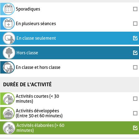
Sporadiques
En plusieurs séances
En classe seulement
Hors classe
En classe et hors classe
DURÉE DE L'ACTIVITÉ
Activités courtes (< 30
minutes)
Activités développées
(Entre 30 et 60 minutes)
Activités élaborées (> 60
minutes)