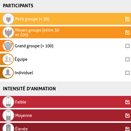
PARTICIPANTS
Petit groupe (< 30)
Moyen groupe (entre 30
et 100)
Grand groupe (> 100)
Équipe
Individuel
INTENSITÉ D'ANIMATION
Faible
Moyenne
Élevée