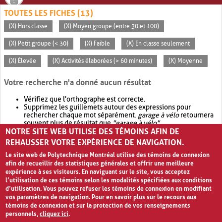
TOUTES LES FICHES (13)
(X) Hors classe
(X) Moyen groupe (entre 30 et 100)
(X) Petit groupe (< 30)
(X) Faible
(X) En classe seulement
(X) Élevée
(X) Activités élaborées (> 60 minutes)
(X) Moyenne
Votre recherche n'a donné aucun résultat
Vérifiez que l'orthographe est correcte.
Supprimez les guillemets autour des expressions pour
rechercher chaque mot séparément.
garage à vélo
retournera
souvent plus de résultat que
"garage à vélo"
.
NOTRE SITE WEB UTILISE DES TÉMOINS AFIN DE
Envisagez d'élargir votre recherche avec
OR
.
garage OR vélo
retournera souvent plus de résultat que
garage à vélo
.
REHAUSSER VOTRE EXPÉRIENCE DE NAVIGATION.
Le site web de Polytechnique Montréal utilise des témoins de connexion
afin de recueillir des statistiques générales et offrir une meilleure
expérience à ses visiteurs. En naviguant sur le site, vous acceptez
l’utilisation de ces témoins selon les modalités spécifiées aux conditions
d’utilisation. Vous pouvez refuser les témoins de connexion en modifiant
vos paramètres de navigation. Pour en savoir plus sur le recours aux
témoins de connexion et sur la protection de vos renseignements
personnels,
cliquez ici
.
Avis de confidentialité et conditions d’utilisation