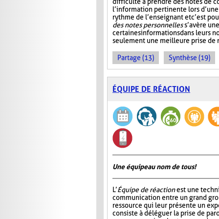
difficulté à prendre des notes de c
l’information pertinente lors d’une
rythme de l’enseignant et c’est po
des notes personnelles
s’avère une
certaines informations dans leurs 
seulement une meilleure prise de n
Partage (13)
Synthèse (19)
ÉQUIPE DE RÉACTION
Une équipe au nom de tous!
L’
Équipe de réaction
est une techni
communication entre un grand gro
ressource qui leur présente un ex
consiste à déléguer la prise de par