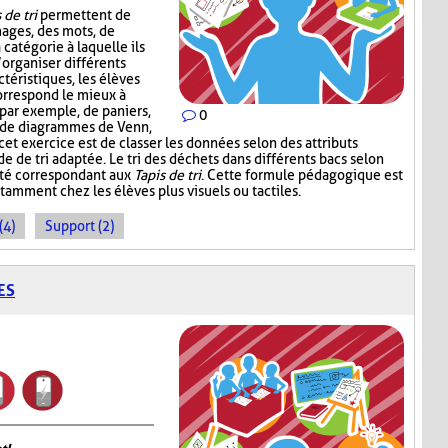
 de tri
permettent de
mages, des mots, de
 catégorie à laquelle ils
’organiser différents
téristiques, les élèves
correspond le mieux à
, par exemple, de paniers,
0
, de diagrammes de Venn,
 cet exercice est de classer les données selon des attributs
de de tri adaptée. Le tri des déchets dans différents bacs selon
ité correspondant aux
Tapis de tri
. Cette formule pédagogique est
tamment chez les élèves plus visuels ou tactiles.
(4)
Support (2)
ES