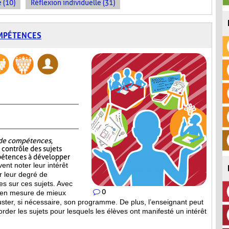
 (10)
Réflexion individuelle (31)
OMPÉTENCES
t de compétences
,
e contrôle des sujets
pétences à développer
vent noter leur intérêt
er leur degré de
s sur ces sujets. Avec
0
st en mesure de mieux
uster, si nécessaire, son programme. De plus, l’enseignant peut
order les sujets pour lesquels les élèves ont manifesté un intérêt