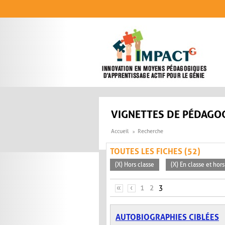
Aller au contenu principal
VIGNETTES DE PÉDAGOG
Accueil
Recherche
TOUTES LES FICHES (52)
(X) Hors classe
(X) En classe et hors
PAGES
«
‹
1
2
3
AUTOBIOGRAPHIES CIBLÉES