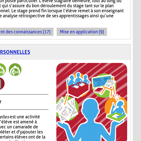
un poste particulier. L’élève stagiaire demeure, tout au long du
 qui s’assure du bon déroulement du stage tant sur le plan
onnel. Le stage prend fin lorsque l’élève remet à son enseignant
 analyse rétrospective de ses apprentissages ainsi qu’une
t des connaissances (17)
Mise en application (9)
ERSONNELLES
!
elles
est une activité
l’élève est amené à
avec un camarade de
léter et d'y ajouter les
ertains élèves ont de la