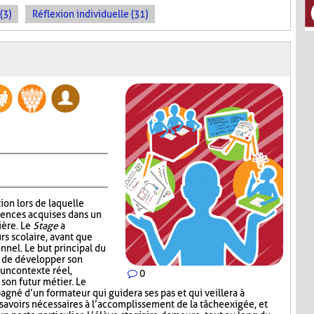
(3)
Réflexion individuelle (31)
ion lors de laquelle
tences acquises dans un
ière. Le
Stage
a
rs scolaire, avant que
onnel. Le but principal du
e de développer son
 un contexte réel,
0
 son futur métier. Le
agné d’un formateur qui guidera ses pas et qui veillera à
 savoirs nécessaires à l’accomplissement de la tâche exigée, et