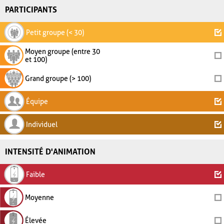
PARTICIPANTS
Petit groupe (< 30)
Moyen groupe (entre 30
et 100)
Grand groupe (> 100)
Équipe
Individuel
INTENSITÉ D'ANIMATION
Faible
Moyenne
Élevée