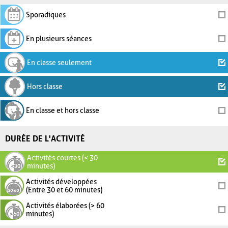
Sporadiques
En plusieurs séances
En classe seulement
Hors classe
En classe et hors classe
DURÉE DE L'ACTIVITÉ
Activités courtes (< 30
minutes)
Activités développées
(Entre 30 et 60 minutes)
Activités élaborées (> 60
minutes)