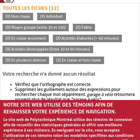
TOUTES LES FICHES (32)
(X) Hors classe
(X) Individuel
(X) Moyen groupe (entre 30 et 100)
(X) Faible
(X) En classe seulement
(X) Activités élaborées (> 60 minutes)
(X) Activités développées (Entre 30 et 60 minutes)
(X) En plusieurs séances
(X) En classe et hors classe
Votre recherche n'a donné aucun résultat
Vérifiez que l'orthographe est correcte.
Supprimez les guillemets autour des expressions pour
rechercher chaque mot séparément.
garage à vélo
retournera
souvent plus de résultat que
"garage à vélo"
.
NOTRE SITE WEB UTILISE DES TÉMOINS AFIN DE
Envisagez d'élargir votre recherche avec
OR
.
garage OR vélo
retournera souvent plus de résultat que
garage à vélo
.
REHAUSSER VOTRE EXPÉRIENCE DE NAVIGATION.
Le site web de Polytechnique Montréal utilise des témoins de connexion
afin de recueillir des statistiques générales et offrir une meilleure
expérience à ses visiteurs. En naviguant sur le site, vous acceptez
l’utilisation de ces témoins selon les modalités spécifiées aux conditions