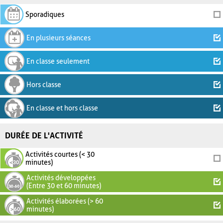
Sporadiques
En plusieurs séances
En classe seulement
Hors classe
En classe et hors classe
DURÉE DE L'ACTIVITÉ
Activités courtes (< 30
minutes)
Activités développées
(Entre 30 et 60 minutes)
Activités élaborées (> 60
minutes)