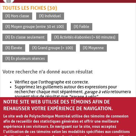
TOUTES LES FICHES (30)
(X) Hors classe
(X) Individuel
(X) Moyen groupe (entre 30 et 100)
(X) Faible
(X) En classe seulement
(X) Activités élaborées (> 60 minutes)
(X) Élevée
(X) Grand groupe (> 100)
(X) Moyenne
(X) En plusieurs séances
Votre recherche n'a donné aucun résultat
Vérifiez que l'orthographe est correcte.
Supprimez les guillemets autour des expressions pour
rechercher chaque mot séparément.
garage à vélo
retournera
souvent plus de résultat que
"garage à vélo"
.
NOTRE SITE WEB UTILISE DES TÉMOINS AFIN DE
Envisagez d'élargir votre recherche avec
OR
.
garage OR vélo
retournera souvent plus de résultat que
garage à vélo
.
REHAUSSER VOTRE EXPÉRIENCE DE NAVIGATION.
Le site web de Polytechnique Montréal utilise des témoins de connexion
afin de recueillir des statistiques générales et offrir une meilleure
expérience à ses visiteurs. En naviguant sur le site, vous acceptez
l’utilisation de ces témoins selon les modalités spécifiées aux conditions