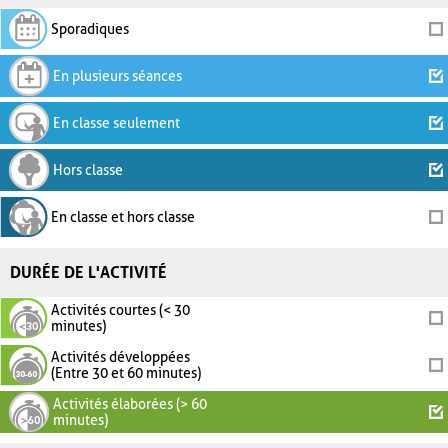
Sporadiques
En plusieurs séances
En classe seulement
Hors classe
En classe et hors classe
DURÉE DE L'ACTIVITÉ
Activités courtes (< 30
minutes)
Activités développées
(Entre 30 et 60 minutes)
Activités élaborées (> 60
minutes)