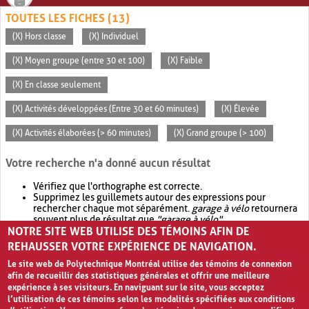
TOUTES LES FICHES (13)
(X) Hors classe
(X) Individuel
(X) Moyen groupe (entre 30 et 100)
(X) Faible
(X) En classe seulement
(X) Activités développées (Entre 30 et 60 minutes)
(X) Élevée
(X) Activités élaborées (> 60 minutes)
(X) Grand groupe (> 100)
Votre recherche n'a donné aucun résultat
Vérifiez que l'orthographe est correcte.
Supprimez les guillemets autour des expressions pour
rechercher chaque mot séparément.
garage à vélo
retournera
souvent plus de résultat que
"garage à vélo"
.
NOTRE SITE WEB UTILISE DES TÉMOINS AFIN DE
Envisagez d'élargir votre recherche avec
OR
.
garage OR vélo
retournera souvent plus de résultat que
garage à vélo
.
REHAUSSER VOTRE EXPÉRIENCE DE NAVIGATION.
Le site web de Polytechnique Montréal utilise des témoins de connexion
afin de recueillir des statistiques générales et offrir une meilleure
expérience à ses visiteurs. En naviguant sur le site, vous acceptez
l’utilisation de ces témoins selon les modalités spécifiées aux conditions