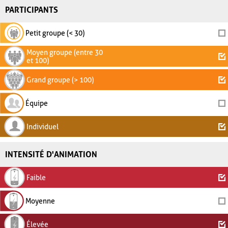
PARTICIPANTS
Petit groupe (< 30)
Moyen groupe (entre 30
et 100)
Grand groupe (> 100)
Équipe
Individuel
INTENSITÉ D'ANIMATION
Faible
Moyenne
Élevée