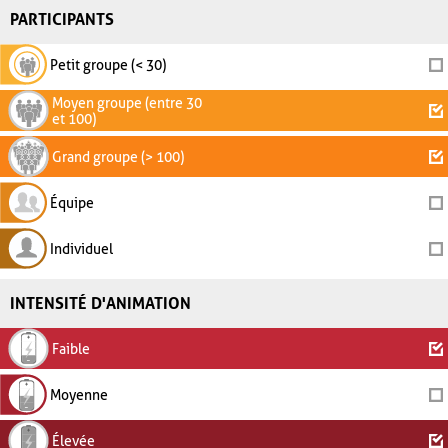
PARTICIPANTS
Petit groupe (< 30)
Moyen groupe (entre 30
et 100)
Grand groupe (> 100)
Équipe
Individuel
INTENSITÉ D'ANIMATION
Faible
Moyenne
Élevée