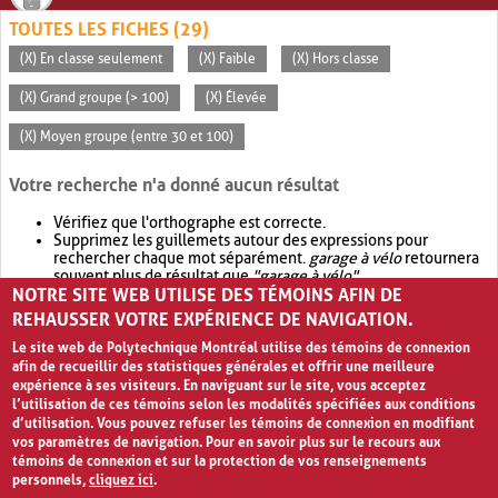
TOUTES LES FICHES (29)
(X) En classe seulement
(X) Faible
(X) Hors classe
(X) Grand groupe (> 100)
(X) Élevée
(X) Moyen groupe (entre 30 et 100)
Votre recherche n'a donné aucun résultat
Vérifiez que l'orthographe est correcte.
Supprimez les guillemets autour des expressions pour
rechercher chaque mot séparément.
garage à vélo
retournera
souvent plus de résultat que
"garage à vélo"
.
NOTRE SITE WEB UTILISE DES TÉMOINS AFIN DE
Envisagez d'élargir votre recherche avec
OR
.
garage OR vélo
retournera souvent plus de résultat que
garage à vélo
.
REHAUSSER VOTRE EXPÉRIENCE DE NAVIGATION.
Le site web de Polytechnique Montréal utilise des témoins de connexion
afin de recueillir des statistiques générales et offrir une meilleure
expérience à ses visiteurs. En naviguant sur le site, vous acceptez
l’utilisation de ces témoins selon les modalités spécifiées aux conditions
d’utilisation. Vous pouvez refuser les témoins de connexion en modifiant
vos paramètres de navigation. Pour en savoir plus sur le recours aux
témoins de connexion et sur la protection de vos renseignements
personnels,
cliquez ici
.
Avis de confidentialité et conditions d’utilisation