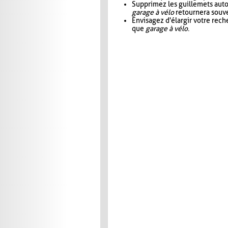
Supprimez les guillemets aut
garage à vélo
retournera souve
Envisagez d'élargir votre rec
que
garage à vélo
.