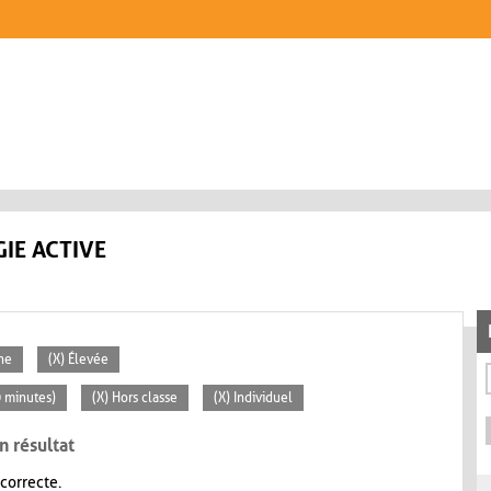
IE ACTIVE
ne
(X) Élevée
0 minutes)
(X) Hors classe
(X) Individuel
n résultat
 correcte.