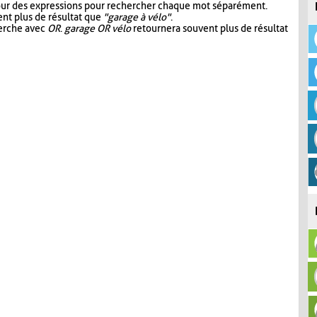
our des expressions pour rechercher chaque mot séparément.
nt plus de résultat que
"garage à vélo"
.
herche avec
OR
.
garage OR vélo
retournera souvent plus de résultat