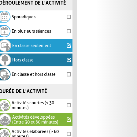
DÉROULEMENT DE L'ACTIVITÉ
Sporadiques
En plusieurs séances
En classe seulement
Hors classe
En classe et hors classe
DURÉE DE L'ACTIVITÉ
Activités courtes (< 30
minutes)
Activités développées
(Entre 30 et 60 minutes)
Activités élaborées (> 60
minutes)