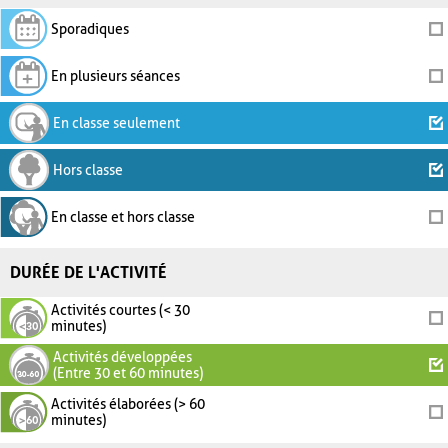
Sporadiques
En plusieurs séances
En classe seulement
Hors classe
En classe et hors classe
DURÉE DE L'ACTIVITÉ
Activités courtes (< 30
minutes)
Activités développées
(Entre 30 et 60 minutes)
Activités élaborées (> 60
minutes)