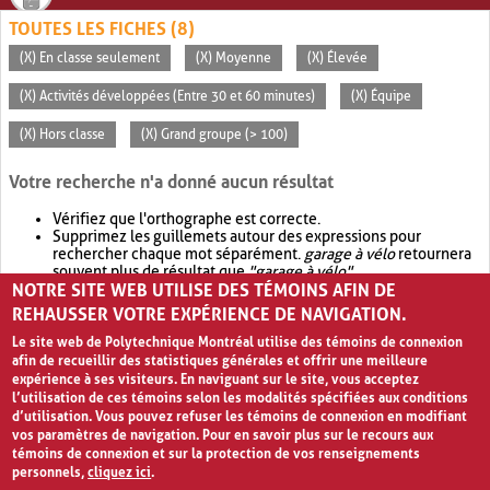
TOUTES LES FICHES (8)
(X) En classe seulement
(X) Moyenne
(X) Élevée
(X) Activités développées (Entre 30 et 60 minutes)
(X) Équipe
(X) Hors classe
(X) Grand groupe (> 100)
Votre recherche n'a donné aucun résultat
Vérifiez que l'orthographe est correcte.
Supprimez les guillemets autour des expressions pour
rechercher chaque mot séparément.
garage à vélo
retournera
souvent plus de résultat que
"garage à vélo"
.
NOTRE SITE WEB UTILISE DES TÉMOINS AFIN DE
Envisagez d'élargir votre recherche avec
OR
.
garage OR vélo
retournera souvent plus de résultat que
garage à vélo
.
REHAUSSER VOTRE EXPÉRIENCE DE NAVIGATION.
Le site web de Polytechnique Montréal utilise des témoins de connexion
afin de recueillir des statistiques générales et offrir une meilleure
expérience à ses visiteurs. En naviguant sur le site, vous acceptez
l’utilisation de ces témoins selon les modalités spécifiées aux conditions
d’utilisation. Vous pouvez refuser les témoins de connexion en modifiant
vos paramètres de navigation. Pour en savoir plus sur le recours aux
témoins de connexion et sur la protection de vos renseignements
personnels,
cliquez ici
.
Avis de confidentialité et conditions d’utilisation