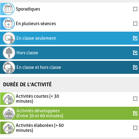
Sporadiques
En plusieurs séances
En classe seulement
Hors classe
En classe et hors classe
DURÉE DE L'ACTIVITÉ
Activités courtes (< 30
minutes)
Activités développées
(Entre 30 et 60 minutes)
Activités élaborées (> 60
minutes)