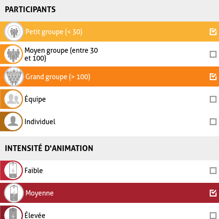
PARTICIPANTS
Petit groupe (< 30)
Moyen groupe (entre 30
et 100)
Grand groupe (> 100)
Équipe
Individuel
INTENSITÉ D'ANIMATION
Faible
Moyenne
Élevée