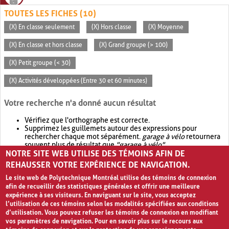
TOUTES LES FICHES (10)
(X) En classe seulement
(X) Hors classe
(X) Moyenne
(X) En classe et hors classe
(X) Grand groupe (> 100)
(X) Petit groupe (< 30)
(X) Activités développées (Entre 30 et 60 minutes)
Votre recherche n'a donné aucun résultat
Vérifiez que l'orthographe est correcte.
Supprimez les guillemets autour des expressions pour
rechercher chaque mot séparément.
garage à vélo
retournera
souvent plus de résultat que
"garage à vélo"
.
NOTRE SITE WEB UTILISE DES TÉMOINS AFIN DE
Envisagez d'élargir votre recherche avec
OR
.
garage OR vélo
retournera souvent plus de résultat que
garage à vélo
.
REHAUSSER VOTRE EXPÉRIENCE DE NAVIGATION.
Le site web de Polytechnique Montréal utilise des témoins de connexion
afin de recueillir des statistiques générales et offrir une meilleure
expérience à ses visiteurs. En naviguant sur le site, vous acceptez
l’utilisation de ces témoins selon les modalités spécifiées aux conditions
d’utilisation. Vous pouvez refuser les témoins de connexion en modifiant
vos paramètres de navigation. Pour en savoir plus sur le recours aux