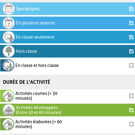
Sporadiques
En plusieurs séances
En classe seulement
Hors classe
En classe et hors classe
DURÉE DE L'ACTIVITÉ
Activités courtes (< 30
minutes)
Activités développées
(Entre 30 et 60 minutes)
Activités élaborées (> 60
minutes)