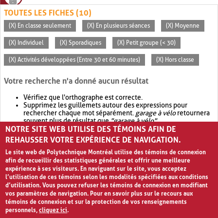
TOUTES LES FICHES (10)
(X) En classe seulement
(X) En plusieurs séances
(X) Moyenne
(X) Individuel
(X) Sporadiques
(X) Petit groupe (< 30)
(X) Activités développées (Entre 30 et 60 minutes)
(X) Hors classe
Votre recherche n'a donné aucun résultat
Vérifiez que l'orthographe est correcte.
Supprimez les guillemets autour des expressions pour
rechercher chaque mot séparément.
garage à vélo
retournera
souvent plus de résultat que
"garage à vélo"
.
NOTRE SITE WEB UTILISE DES TÉMOINS AFIN DE
Envisagez d'élargir votre recherche avec
OR
.
garage OR vélo
retournera souvent plus de résultat que
garage à vélo
.
REHAUSSER VOTRE EXPÉRIENCE DE NAVIGATION.
Le site web de Polytechnique Montréal utilise des témoins de connexion
afin de recueillir des statistiques générales et offrir une meilleure
expérience à ses visiteurs. En naviguant sur le site, vous acceptez
l’utilisation de ces témoins selon les modalités spécifiées aux conditions
d’utilisation. Vous pouvez refuser les témoins de connexion en modifiant
vos paramètres de navigation. Pour en savoir plus sur le recours aux
témoins de connexion et sur la protection de vos renseignements
personnels,
cliquez ici
.
Avis de confidentialité et conditions d’utilisation