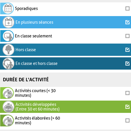
Sporadiques
En plusieurs séances
En classe seulement
Hors classe
En classe et hors classe
DURÉE DE L'ACTIVITÉ
Activités courtes (< 30
minutes)
Activités développées
(Entre 30 et 60 minutes)
Activités élaborées (> 60
minutes)