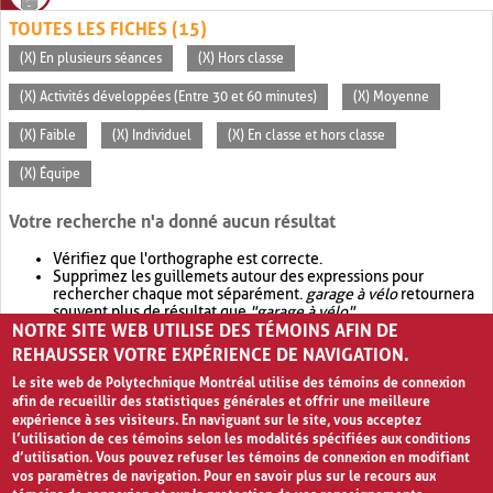
TOUTES LES FICHES (15)
(X) En plusieurs séances
(X) Hors classe
(X) Activités développées (Entre 30 et 60 minutes)
(X) Moyenne
(X) Faible
(X) Individuel
(X) En classe et hors classe
(X) Équipe
Votre recherche n'a donné aucun résultat
Vérifiez que l'orthographe est correcte.
Supprimez les guillemets autour des expressions pour
rechercher chaque mot séparément.
garage à vélo
retournera
souvent plus de résultat que
"garage à vélo"
.
NOTRE SITE WEB UTILISE DES TÉMOINS AFIN DE
Envisagez d'élargir votre recherche avec
OR
.
garage OR vélo
retournera souvent plus de résultat que
garage à vélo
.
REHAUSSER VOTRE EXPÉRIENCE DE NAVIGATION.
Le site web de Polytechnique Montréal utilise des témoins de connexion
afin de recueillir des statistiques générales et offrir une meilleure
expérience à ses visiteurs. En naviguant sur le site, vous acceptez
l’utilisation de ces témoins selon les modalités spécifiées aux conditions
d’utilisation. Vous pouvez refuser les témoins de connexion en modifiant
vos paramètres de navigation. Pour en savoir plus sur le recours aux