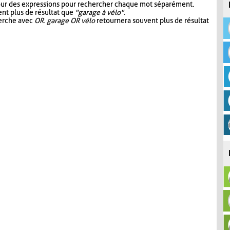
our des expressions pour rechercher chaque mot séparément.
nt plus de résultat que
"garage à vélo"
.
herche avec
OR
.
garage OR vélo
retournera souvent plus de résultat