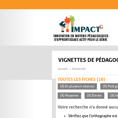
Aller au contenu principal
VIGNETTES DE PÉDAGOG
Accueil
Recherche
TOUTES LES FICHES (28)
(X) En plusieurs séances
(X) Petit 
(X) Moyenne
(X) Élevée
(X) F
Votre recherche n'a donné aucu
Vérifiez que l'orthographe est