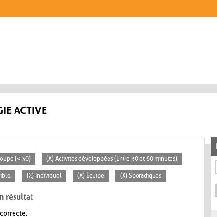
IE ACTIVE
groupe (< 30)
(X) Activités développées (Entre 30 et 60 minutes)
aible
(X) Individuel
(X) Équipe
(X) Sporadiques
n résultat
 correcte.