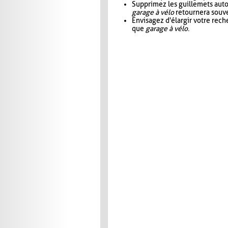
Supprimez les guillemets aut
garage à vélo
retournera souve
Envisagez d'élargir votre rec
que
garage à vélo
.