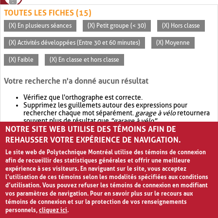
TOUTES LES FICHES (15)
(X) En plusieurs séances
(X) Petit groupe (< 30)
(X) Hors classe
(X) Activités développées (Entre 30 et 60 minutes)
(X) Moyenne
(X) Faible
(X) En classe et hors classe
Votre recherche n'a donné aucun résultat
Vérifiez que l'orthographe est correcte.
Supprimez les guillemets autour des expressions pour
rechercher chaque mot séparément.
garage à vélo
retournera
souvent plus de résultat que
"garage à vélo"
.
NOTRE SITE WEB UTILISE DES TÉMOINS AFIN DE
Envisagez d'élargir votre recherche avec
OR
.
garage OR vélo
retournera souvent plus de résultat que
garage à vélo
.
REHAUSSER VOTRE EXPÉRIENCE DE NAVIGATION.
Le site web de Polytechnique Montréal utilise des témoins de connexion
afin de recueillir des statistiques générales et offrir une meilleure
expérience à ses visiteurs. En naviguant sur le site, vous acceptez
l’utilisation de ces témoins selon les modalités spécifiées aux conditions
d’utilisation. Vous pouvez refuser les témoins de connexion en modifiant
vos paramètres de navigation. Pour en savoir plus sur le recours aux
témoins de connexion et sur la protection de vos renseignements
personnels,
cliquez ici
.
Avis de confidentialité et conditions d’utilisation