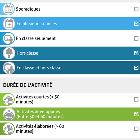
Sporadiques
En plusieurs séances
En classe seulement
Hors classe
En classe et hors classe
DURÉE DE L'ACTIVITÉ
Activités courtes (< 30
minutes)
Activités développées
(Entre 30 et 60 minutes)
Activités élaborées (> 60
minutes)