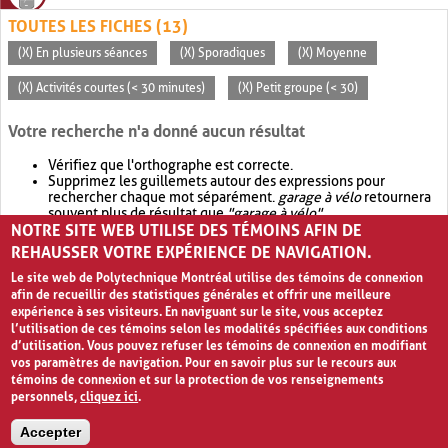
TOUTES LES FICHES (13)
(X) En plusieurs séances
(X) Sporadiques
(X) Moyenne
(X) Activités courtes (< 30 minutes)
(X) Petit groupe (< 30)
Votre recherche n'a donné aucun résultat
Vérifiez que l'orthographe est correcte.
Supprimez les guillemets autour des expressions pour
rechercher chaque mot séparément.
garage à vélo
retournera
souvent plus de résultat que
"garage à vélo"
.
NOTRE SITE WEB UTILISE DES TÉMOINS AFIN DE
Envisagez d'élargir votre recherche avec
OR
.
garage OR vélo
retournera souvent plus de résultat que
garage à vélo
.
REHAUSSER VOTRE EXPÉRIENCE DE NAVIGATION.
Le site web de Polytechnique Montréal utilise des témoins de connexion
afin de recueillir des statistiques générales et offrir une meilleure
expérience à ses visiteurs. En naviguant sur le site, vous acceptez
l’utilisation de ces témoins selon les modalités spécifiées aux conditions
d’utilisation. Vous pouvez refuser les témoins de connexion en modifiant
vos paramètres de navigation. Pour en savoir plus sur le recours aux
témoins de connexion et sur la protection de vos renseignements
personnels,
cliquez ici
.
Avis de confidentialité et conditions d’utilisation
Accepter