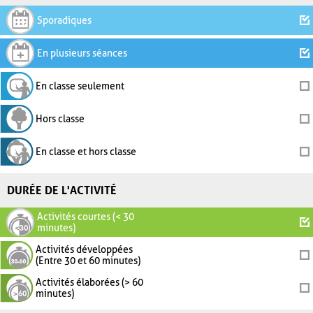
Sporadiques
En plusieurs séances
En classe seulement
Hors classe
En classe et hors classe
DURÉE DE L'ACTIVITÉ
Activités courtes (< 30
minutes)
Activités développées
(Entre 30 et 60 minutes)
Activités élaborées (> 60
minutes)