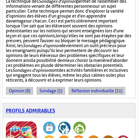
La technique des
Sondages d'opinion
permet de rassembler des
informations venant de différentes personnes sur un sujet
particulier. Cette technique permet donc d'explorer la variété
d'opinions des élèves d'un groupe et d'en apprendre
davantage sur chacun. Ceci est particulièrement important
lorsque l'on sait que les élèves ont souvent des opinions
préexistantes sur les notions qui seront enseignées lors d'une
leçon et que ces opinions, lorsqu'elles ne sont pas étayées par des
preuves, peuvent fausser ou bloquer le message pédagogique.
Ainsi, les
Sondages d'opinion
deviennent un outil précieux pour
les enseignants puisqu'ils leur permettent de découvrir les
opinions de leurs élèves sur des problèmes spécifiques et leur
donnent ainsi la possibilité de mieux choisir la manière d'aborder
ces problèmes en plus de déterminer les obstacles potentiels.
Les
Sondages d'opinion
sont des activités familières et inclusives
qui engagent tous les élèves, même les plus calmes ou les plus
réticents, à découvrir et à exprimer leurs opinions.
Opinion (8)
Sondage (5)
Réflexion individuelle (31)
PROFILS ADMIRABLES