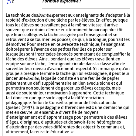
Formule explosive !
0
La technique des
Bombes
permet aux enseignants de s'adapter à la
rapidité d'exécution d'une tâche par les élèves. En effet, puisque
tous les élèves ne travaillent pas à la même vitesse, il arrive
souvent que certains d'entre eux terminent beaucoup plus tôt
que leurs collègues la tâche assignée par l'enseignant et se
retrouvent à se tourner les pouces, ce qui, à la longue, pourrait les
démotiver. Pour mettre en œuvre cette technique, l'enseignant
doit préparer à l'avance des petites feuilles de papier sur
lesquelles sont inscrits des énoncés permettant de complexifier la
tâche des élèves. Ainsi, pendant que les élèves travaillent en
équipe sur une tâche, l'enseignant circule dans la classe afin de
surveiller leur niveau d'avancement respectif. S'il remarque qu'un
groupe a presque terminé la tâche qui lui est assignée, il peut leur
lancer une
Bombe
, laquelle consiste en une feuille de papier
présentant un défi supplémentaire en lien avec la tâche et qui
permettra non seulement de garder les élèves occupés, mais
aussi de soutenir leur motivation à apprendre. Cette technique
fait donc en quelque sorte appel à la différenciation
pédagogique. Selon le Conseil supérieur de l'éducation du
Québec (1993), la pédagogie différenciée est « une démarche qui
met en œuvre un ensemble diversifié de moyens
d’enseignement et d’apprentissage pour permettre à des élèves
d’âges, d’origines, d’aptitudes et de savoir-faire hétérogènes
d’atteindre par des voies différentes des objectifs communs et,
ultimement, la réussite éducative. »