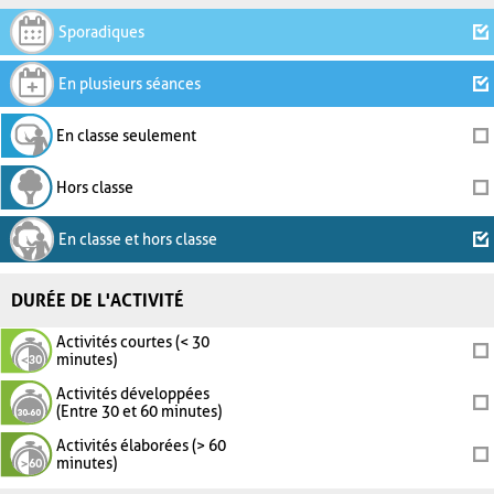
Sporadiques
En plusieurs séances
En classe seulement
Hors classe
En classe et hors classe
DURÉE DE L'ACTIVITÉ
Activités courtes (< 30
minutes)
Activités développées
(Entre 30 et 60 minutes)
Activités élaborées (> 60
minutes)