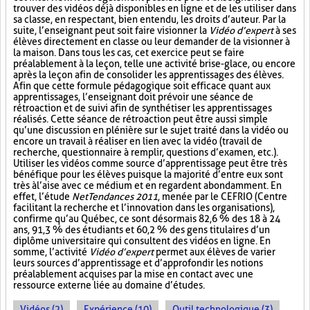
trouver des vidéos déjà disponibles en ligne et de les utiliser dans
sa classe, en respectant, bien entendu, les droits d’auteur. Par la
suite, l’enseignant peut soit faire visionner la
Vidéo d’expert
à ses
élèves directement en classe ou leur demander de la visionner à
la maison. Dans tous les cas, cet exercice peut se faire
préalablement à la leçon, telle une activité brise-glace, ou encore
après la leçon afin de consolider les apprentissages des élèves.
Afin que cette formule pédagogique soit efficace quant aux
apprentissages, l’enseignant doit prévoir une séance de
rétroaction et de suivi afin de synthétiser les apprentissages
réalisés. Cette séance de rétroaction peut être aussi simple
qu’une discussion en plénière sur le sujet traité dans la vidéo ou
encore un travail à réaliser en lien avec la vidéo (travail de
recherche, questionnaire à remplir, questions d’examen, etc.).
Utiliser les vidéos comme source d’apprentissage peut être très
bénéfique pour les élèves puisque la majorité d’entre eux sont
très à l’aise avec ce médium et en regardent abondamment. En
effet, l’étude
NetTendances 2011
, menée par le CEFRIO (Centre
facilitant la recherche et l’innovation dans les organisations),
confirme qu’au Québec, ce sont désormais 82,6 % des 18 à 24
ans, 91,3 % des étudiants et 60,2 % des gens titulaires d’un
diplôme universitaire qui consultent des vidéos en ligne. En
somme, l’activité
Vidéo d’expert
permet aux élèves de varier
leurs sources d’apprentissage et d’approfondir les notions
préalablement acquises par la mise en contact avec une
ressource externe liée au domaine d’études.
Vidéos (2)
Expérience (10)
Outil technologique (3)