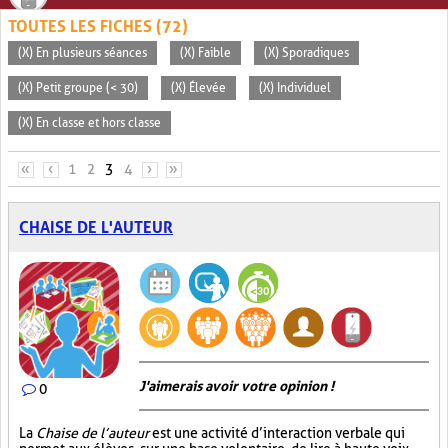
TOUTES LES FICHES (72)
(X) En plusieurs séances
(X) Faible
(X) Sporadiques
(X) Petit groupe (< 30)
(X) Élevée
(X) Individuel
(X) En classe et hors classe
PAGES
«
‹
1
2
3
4
›
»
CHAISE DE L'AUTEUR
J'aimerais avoir votre opinion !
0
La
Chaise de l’auteur
est une activité d’interaction verbale qui