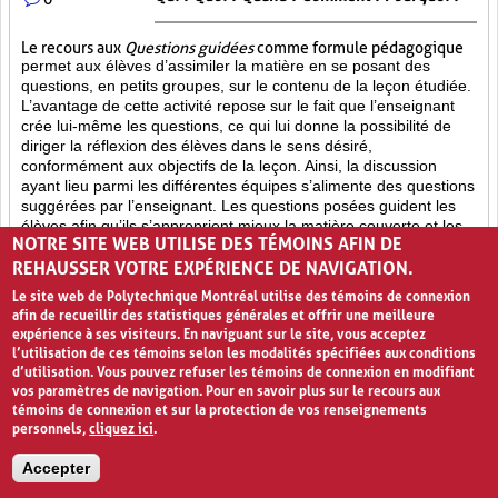
Le recours aux
Questions guidées
comme formule pédagogique
permet aux élèves d’assimiler la matière en se posant des
questions, en petits groupes, sur le contenu de la leçon étudiée.
L’avantage de cette activité repose sur le fait que l’enseignant
crée lui-même les questions, ce qui lui donne la possibilité de
diriger la réflexion des élèves dans le sens désiré,
conformément aux objectifs de la leçon. Ainsi, la discussion
ayant lieu parmi les différentes équipes s’alimente des questions
suggérées par l’enseignant. Les questions posées guident les
élèves afin qu’ils s’approprient mieux la matière couverte et les
NOTRE SITE WEB UTILISE DES TÉMOINS AFIN DE
aident à approfondir leur réflexion sur le sujet.
REHAUSSER VOTRE EXPÉRIENCE DE NAVIGATION.
Participation active (6)
Partage (13)
Le site web de Polytechnique Montréal utilise des témoins de connexion
afin de recueillir des statistiques générales et offrir une meilleure
Approfondissement des connaissances (17)
expérience à ses visiteurs. En naviguant sur le site, vous acceptez
l’utilisation de ces témoins selon les modalités spécifiées aux conditions
d’utilisation. Vous pouvez refuser les témoins de connexion en modifiant
PAGES
vos paramètres de navigation. Pour en savoir plus sur le recours aux
«
‹
1
2
3
4
›
»
témoins de connexion et sur la protection de vos renseignements
personnels,
cliquez ici
.
Accepter