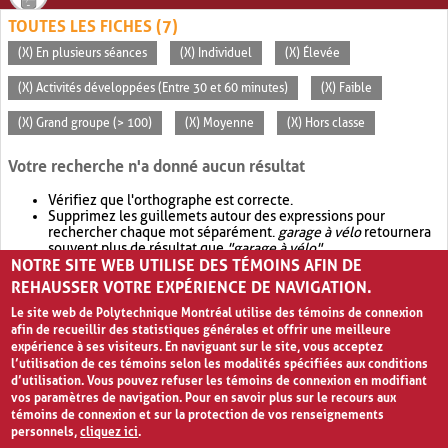
TOUTES LES FICHES (7)
(X) En plusieurs séances
(X) Individuel
(X) Élevée
(X) Activités développées (Entre 30 et 60 minutes)
(X) Faible
(X) Grand groupe (> 100)
(X) Moyenne
(X) Hors classe
Votre recherche n'a donné aucun résultat
Vérifiez que l'orthographe est correcte.
Supprimez les guillemets autour des expressions pour
rechercher chaque mot séparément.
garage à vélo
retournera
souvent plus de résultat que
"garage à vélo"
.
NOTRE SITE WEB UTILISE DES TÉMOINS AFIN DE
Envisagez d'élargir votre recherche avec
OR
.
garage OR vélo
retournera souvent plus de résultat que
garage à vélo
.
REHAUSSER VOTRE EXPÉRIENCE DE NAVIGATION.
Le site web de Polytechnique Montréal utilise des témoins de connexion
afin de recueillir des statistiques générales et offrir une meilleure
expérience à ses visiteurs. En naviguant sur le site, vous acceptez
l’utilisation de ces témoins selon les modalités spécifiées aux conditions
d’utilisation. Vous pouvez refuser les témoins de connexion en modifiant
vos paramètres de navigation. Pour en savoir plus sur le recours aux
témoins de connexion et sur la protection de vos renseignements
personnels,
cliquez ici
.
Avis de confidentialité et conditions d’utilisation