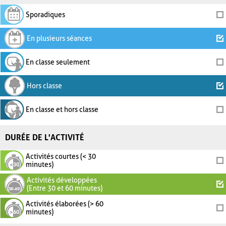
Sporadiques
En plusieurs séances
En classe seulement
Hors classe
En classe et hors classe
DURÉE DE L'ACTIVITÉ
Activités courtes (< 30
minutes)
Activités développées
(Entre 30 et 60 minutes)
Activités élaborées (> 60
minutes)