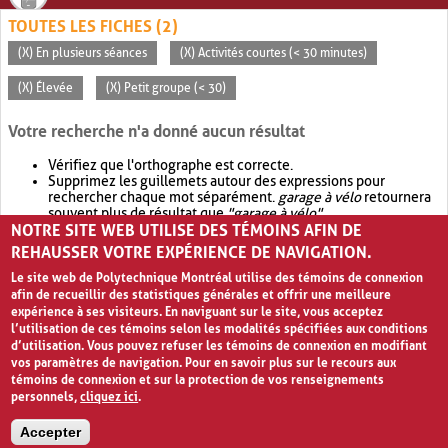
TOUTES LES FICHES (2)
(X) En plusieurs séances
(X) Activités courtes (< 30 minutes)
(X) Élevée
(X) Petit groupe (< 30)
Votre recherche n'a donné aucun résultat
Vérifiez que l'orthographe est correcte.
Supprimez les guillemets autour des expressions pour
rechercher chaque mot séparément.
garage à vélo
retournera
souvent plus de résultat que
"garage à vélo"
.
NOTRE SITE WEB UTILISE DES TÉMOINS AFIN DE
Envisagez d'élargir votre recherche avec
OR
.
garage OR vélo
retournera souvent plus de résultat que
garage à vélo
.
REHAUSSER VOTRE EXPÉRIENCE DE NAVIGATION.
Le site web de Polytechnique Montréal utilise des témoins de connexion
afin de recueillir des statistiques générales et offrir une meilleure
expérience à ses visiteurs. En naviguant sur le site, vous acceptez
l’utilisation de ces témoins selon les modalités spécifiées aux conditions
d’utilisation. Vous pouvez refuser les témoins de connexion en modifiant
vos paramètres de navigation. Pour en savoir plus sur le recours aux
témoins de connexion et sur la protection de vos renseignements
personnels,
cliquez ici
.
Avis de confidentialité et conditions d’utilisation
Accepter