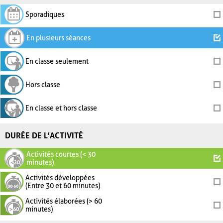
Sporadiques
En plusieurs séances
En classe seulement
Hors classe
En classe et hors classe
DURÉE DE L'ACTIVITÉ
Activités courtes (< 30
minutes)
Activités développées
(Entre 30 et 60 minutes)
Activités élaborées (> 60
minutes)