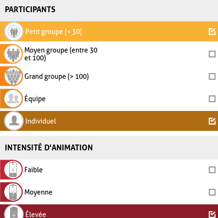
PARTICIPANTS
Petit groupe (< 30)
Moyen groupe (entre 30
et 100)
Grand groupe (> 100)
Équipe
Individuel
INTENSITÉ D'ANIMATION
Faible
Moyenne
Élevée