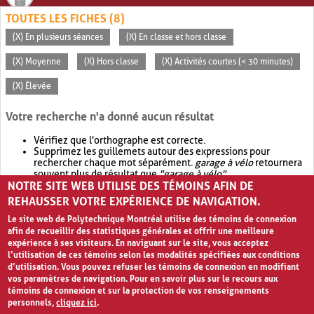
TOUTES LES FICHES (8)
(X) En plusieurs séances
(X) En classe et hors classe
(X) Moyenne
(X) Hors classe
(X) Activités courtes (< 30 minutes)
(X) Élevée
Votre recherche n'a donné aucun résultat
Vérifiez que l'orthographe est correcte.
Supprimez les guillemets autour des expressions pour
rechercher chaque mot séparément.
garage à vélo
retournera
souvent plus de résultat que
"garage à vélo"
.
NOTRE SITE WEB UTILISE DES TÉMOINS AFIN DE
Envisagez d'élargir votre recherche avec
OR
.
garage OR vélo
retournera souvent plus de résultat que
garage à vélo
.
REHAUSSER VOTRE EXPÉRIENCE DE NAVIGATION.
Le site web de Polytechnique Montréal utilise des témoins de connexion
afin de recueillir des statistiques générales et offrir une meilleure
expérience à ses visiteurs. En naviguant sur le site, vous acceptez
l’utilisation de ces témoins selon les modalités spécifiées aux conditions
d’utilisation. Vous pouvez refuser les témoins de connexion en modifiant
vos paramètres de navigation. Pour en savoir plus sur le recours aux
témoins de connexion et sur la protection de vos renseignements
personnels,
cliquez ici
.
Avis de confidentialité et conditions d’utilisation