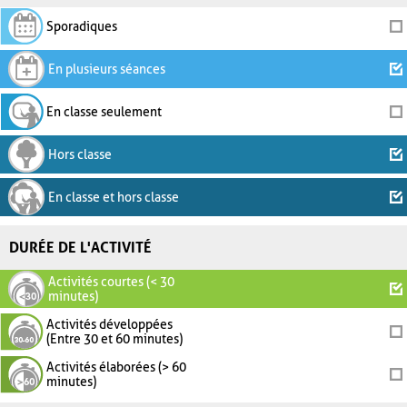
Sporadiques
En plusieurs séances
En classe seulement
Hors classe
En classe et hors classe
DURÉE DE L'ACTIVITÉ
Activités courtes (< 30
minutes)
Activités développées
(Entre 30 et 60 minutes)
Activités élaborées (> 60
minutes)