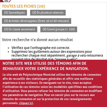
TOUTES LES FICHES (20)
(X) Sporadiques
(X) En plusieurs séances
(X) Activités développées (Entre 30 et 60 minutes)
(X) En classe seulement
(X) Grand groupe (> 100)
Votre recherche n'a donné aucun résultat
Vérifiez que l'orthographe est correcte.
Supprimez les guillemets autour des expressions pour
rechercher chaque mot séparément.
garage à vélo
retournera
souvent plus de résultat que
"garage à vélo"
.
NOTRE SITE WEB UTILISE DES TÉMOINS AFIN DE
Envisagez d'élargir votre recherche avec
OR
.
garage OR vélo
retournera souvent plus de résultat que
garage à vélo
.
REHAUSSER VOTRE EXPÉRIENCE DE NAVIGATION.
Le site web de Polytechnique Montréal utilise des témoins de connexion
afin de recueillir des statistiques générales et offrir une meilleure
expérience à ses visiteurs. En naviguant sur le site, vous acceptez
l’utilisation de ces témoins selon les modalités spécifiées aux conditions
d’utilisation. Vous pouvez refuser les témoins de connexion en modifiant
vos paramètres de navigation. Pour en savoir plus sur le recours aux
témoins de connexion et sur la protection de vos renseignements
personnels,
cliquez ici
.
Avis de confidentialité et conditions d’utilisation