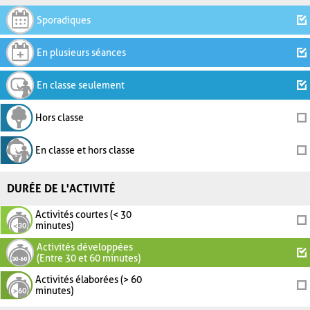
Sporadiques
En plusieurs séances
En classe seulement
Hors classe
En classe et hors classe
DURÉE DE L'ACTIVITÉ
Activités courtes (< 30
minutes)
Activités développées
(Entre 30 et 60 minutes)
Activités élaborées (> 60
minutes)