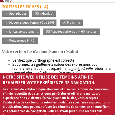
TOUTES LES FICHES (14)
(X) Sporadiques
(X) Individuel
(X) Moyen groupe (entre 30 et 100)
(X) Moyenne
(X) En classe seulement
(X) Activités élaborées (> 60 minutes)
(X) Petit groupe (< 30)
Votre recherche n'a donné aucun résultat
Vérifiez que l'orthographe est correcte.
Supprimez les guillemets autour des expressions pour
rechercher chaque mot séparément.
garage à vélo
retournera
souvent plus de résultat que
"garage à vélo"
.
NOTRE SITE WEB UTILISE DES TÉMOINS AFIN DE
Envisagez d'élargir votre recherche avec
OR
.
garage OR vélo
retournera souvent plus de résultat que
garage à vélo
.
REHAUSSER VOTRE EXPÉRIENCE DE NAVIGATION.
Le site web de Polytechnique Montréal utilise des témoins de connexion
afin de recueillir des statistiques générales et offrir une meilleure
expérience à ses visiteurs. En naviguant sur le site, vous acceptez
l’utilisation de ces témoins selon les modalités spécifiées aux conditions
d’utilisation. Vous pouvez refuser les témoins de connexion en modifiant
vos paramètres de navigation. Pour en savoir plus sur le recours aux