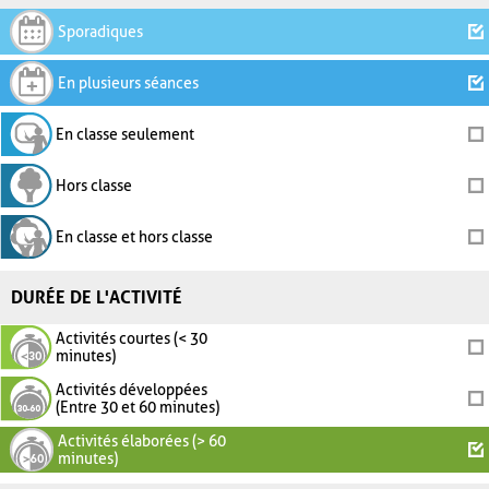
Sporadiques
En plusieurs séances
En classe seulement
Hors classe
En classe et hors classe
DURÉE DE L'ACTIVITÉ
Activités courtes (< 30
minutes)
Activités développées
(Entre 30 et 60 minutes)
Activités élaborées (> 60
minutes)