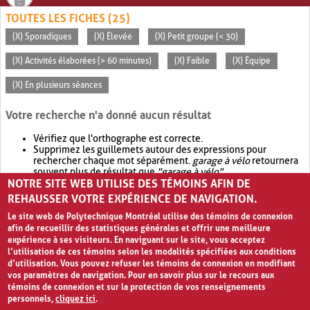
TOUTES LES FICHES (25)
(X) Sporadiques
(X) Élevée
(X) Petit groupe (< 30)
(X) Activités élaborées (> 60 minutes)
(X) Faible
(X) Équipe
(X) En plusieurs séances
Votre recherche n'a donné aucun résultat
Vérifiez que l'orthographe est correcte.
Supprimez les guillemets autour des expressions pour
rechercher chaque mot séparément.
garage à vélo
retournera
souvent plus de résultat que
"garage à vélo"
.
NOTRE SITE WEB UTILISE DES TÉMOINS AFIN DE
Envisagez d'élargir votre recherche avec
OR
.
garage OR vélo
retournera souvent plus de résultat que
garage à vélo
.
REHAUSSER VOTRE EXPÉRIENCE DE NAVIGATION.
Le site web de Polytechnique Montréal utilise des témoins de connexion
afin de recueillir des statistiques générales et offrir une meilleure
expérience à ses visiteurs. En naviguant sur le site, vous acceptez
l’utilisation de ces témoins selon les modalités spécifiées aux conditions
d’utilisation. Vous pouvez refuser les témoins de connexion en modifiant
vos paramètres de navigation. Pour en savoir plus sur le recours aux
témoins de connexion et sur la protection de vos renseignements
personnels,
cliquez ici
.
Avis de confidentialité et conditions d’utilisation