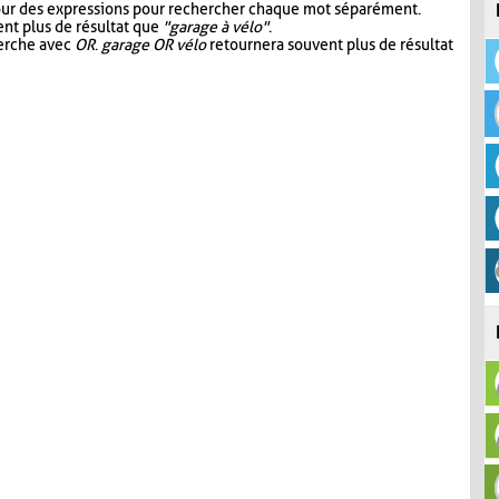
our des expressions pour rechercher chaque mot séparément.
nt plus de résultat que
"garage à vélo"
.
herche avec
OR
.
garage OR vélo
retournera souvent plus de résultat