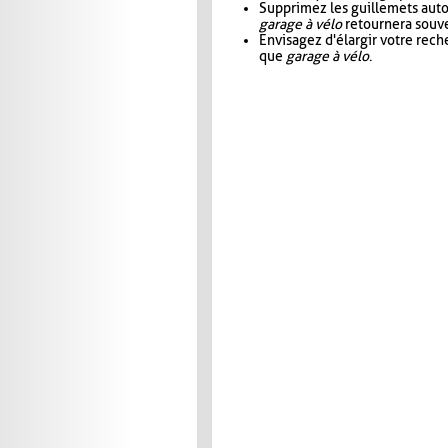
Supprimez les guillemets aut
garage à vélo
retournera souve
Envisagez d'élargir votre rec
que
garage à vélo
.