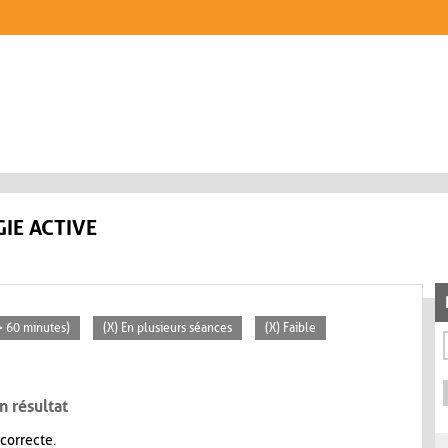
IE ACTIVE
(> 60 minutes)
(X) En plusieurs séances
(X) Faible
n résultat
 correcte.