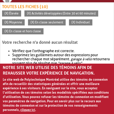
TOUTES LES FICHES (10)
(X) Élevée
(X) Activités développées (Entre 30 et 60 minutes)
(X) Moyenne
(X) En classe seulement
(X) Individuel
(X) En classe et hors classe
Votre recherche n'a donné aucun résultat
Vérifiez que l'orthographe est correcte.
Supprimez les guillemets autour des expressions pour
rechercher chaque mot séparément.
garage à vélo
retournera
souvent plus de résultat que
"garage à vélo"
.
NOTRE SITE WEB UTILISE DES TÉMOINS AFIN DE
Envisagez d'élargir votre recherche avec
OR
.
garage OR vélo
retournera souvent plus de résultat que
garage à vélo
.
REHAUSSER VOTRE EXPÉRIENCE DE NAVIGATION.
Le site web de Polytechnique Montréal utilise des témoins de connexion
afin de recueillir des statistiques générales et offrir une meilleure
expérience à ses visiteurs. En naviguant sur le site, vous acceptez
l’utilisation de ces témoins selon les modalités spécifiées aux conditions
d’utilisation. Vous pouvez refuser les témoins de connexion en modifiant
vos paramètres de navigation. Pour en savoir plus sur le recours aux
témoins de connexion et sur la protection de vos renseignements
personnels,
cliquez ici
.
Avis de confidentialité et conditions d’utilisation