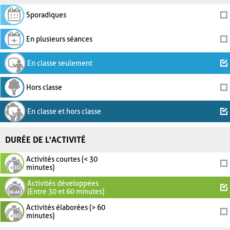
Sporadiques
En plusieurs séances
En classe seulement
Hors classe
En classe et hors classe
DURÉE DE L'ACTIVITÉ
Activités courtes (< 30
minutes)
Activités développées
(Entre 30 et 60 minutes)
Activités élaborées (> 60
minutes)