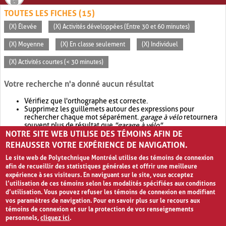
TOUTES LES FICHES (15)
(X) Élevée
(X) Activités développées (Entre 30 et 60 minutes)
(X) Moyenne
(X) En classe seulement
(X) Individuel
(X) Activités courtes (< 30 minutes)
Votre recherche n'a donné aucun résultat
Vérifiez que l'orthographe est correcte.
Supprimez les guillemets autour des expressions pour
rechercher chaque mot séparément.
garage à vélo
retournera
souvent plus de résultat que
"garage à vélo"
.
NOTRE SITE WEB UTILISE DES TÉMOINS AFIN DE
Envisagez d'élargir votre recherche avec
OR
.
garage OR vélo
retournera souvent plus de résultat que
garage à vélo
.
REHAUSSER VOTRE EXPÉRIENCE DE NAVIGATION.
Le site web de Polytechnique Montréal utilise des témoins de connexion
afin de recueillir des statistiques générales et offrir une meilleure
expérience à ses visiteurs. En naviguant sur le site, vous acceptez
l’utilisation de ces témoins selon les modalités spécifiées aux conditions
d’utilisation. Vous pouvez refuser les témoins de connexion en modifiant
vos paramètres de navigation. Pour en savoir plus sur le recours aux
témoins de connexion et sur la protection de vos renseignements
personnels,
cliquez ici
.
Avis de confidentialité et conditions d’utilisation