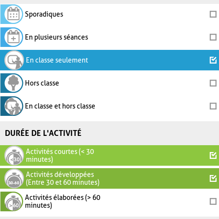
Sporadiques
En plusieurs séances
En classe seulement
Hors classe
En classe et hors classe
DURÉE DE L'ACTIVITÉ
Activités courtes (< 30
minutes)
Activités développées
(Entre 30 et 60 minutes)
Activités élaborées (> 60
minutes)