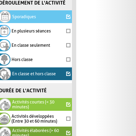
DÉROULEMENT DE L'ACTIVITÉ
Sporadiques
En plusieurs séances
En classe seulement
Hors classe
En classe et hors classe
DURÉE DE L'ACTIVITÉ
Activités courtes (< 30
minutes)
Activités développées
(Entre 30 et 60 minutes)
Activités élaborées (> 60
minutes)