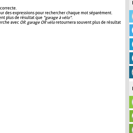
 correcte.
our des expressions pour rechercher chaque mot séparément.
nt plus de résultat que
"garage à vélo"
.
herche avec
OR
.
garage OR vélo
retournera souvent plus de résultat