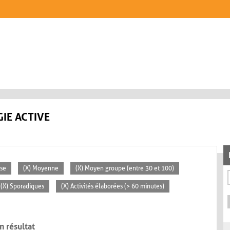
IE ACTIVE
sse
(X) Moyenne
(X) Moyen groupe (entre 30 et 100)
(X) Sporadiques
(X) Activités élaborées (> 60 minutes)
n résultat