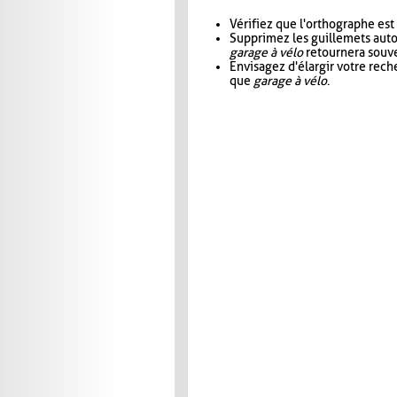
Vérifiez que l'orthographe est
Supprimez les guillemets aut
garage à vélo
retournera souve
Envisagez d'élargir votre rec
que
garage à vélo
.