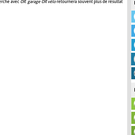
herche avec
OR
.
garage OR vélo
retournera souvent plus de résultat