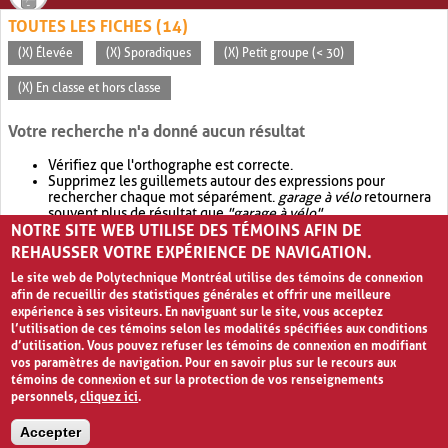
TOUTES LES FICHES (14)
(X) Élevée
(X) Sporadiques
(X) Petit groupe (< 30)
(X) En classe et hors classe
Votre recherche n'a donné aucun résultat
Vérifiez que l'orthographe est correcte.
Supprimez les guillemets autour des expressions pour
rechercher chaque mot séparément.
garage à vélo
retournera
souvent plus de résultat que
"garage à vélo"
.
NOTRE SITE WEB UTILISE DES TÉMOINS AFIN DE
Envisagez d'élargir votre recherche avec
OR
.
garage OR vélo
retournera souvent plus de résultat que
garage à vélo
.
REHAUSSER VOTRE EXPÉRIENCE DE NAVIGATION.
Le site web de Polytechnique Montréal utilise des témoins de connexion
afin de recueillir des statistiques générales et offrir une meilleure
expérience à ses visiteurs. En naviguant sur le site, vous acceptez
l’utilisation de ces témoins selon les modalités spécifiées aux conditions
d’utilisation. Vous pouvez refuser les témoins de connexion en modifiant
vos paramètres de navigation. Pour en savoir plus sur le recours aux
témoins de connexion et sur la protection de vos renseignements
personnels,
cliquez ici
.
Avis de confidentialité et conditions d’utilisation
Accepter