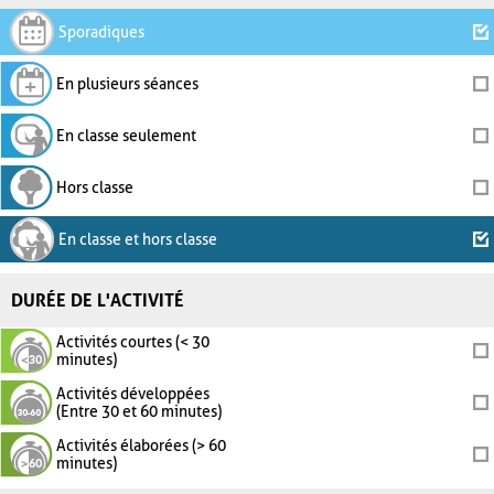
Sporadiques
En plusieurs séances
En classe seulement
Hors classe
En classe et hors classe
DURÉE DE L'ACTIVITÉ
Activités courtes (< 30
minutes)
Activités développées
(Entre 30 et 60 minutes)
Activités élaborées (> 60
minutes)